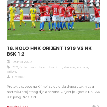
18. KOLO HNK ORIJENT 1919 VS NK
BSK 1:2
05 mar 2020
1919
,
črnko
,
brdo
,
bijelo
,
bsk
,
2hnl
,
stadion
,
krimeja
,
orijent
Urednik
Protekle subote na Krimeji se odigrala druga utakmica u
nastavku proljetnog dijela sezone. Orijent je ugostio NK BSK
iz Bijelog Brda. Od...
0