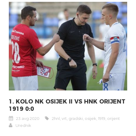
1. KOLO NK OSIJEK II VS HNK ORIJENT
1919 0:0
23 avg 2020
2hnl
,
vrt
,
gradski
,
osijek
,
1919
,
orijent
Urednik