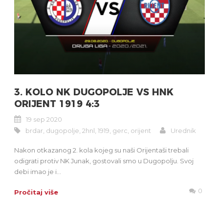
3. KOLO NK DUGOPOLJE VS HNK
ORIJENT 1919 4:3
19 sep 2020
brdar
,
dugopolje
,
2hnl
,
1919
,
gerc
,
orijent
Urednik
Nakon otkazanog 2. kola kojeg su naši Orijentaši trebali
odigrati protiv NK Junak, gostovali smo u Dugopolju. Svoj
debi imao je i...
0
Pročitaj više