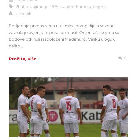
2hnl
,
medjimurje
,
1919
,
stadion
,
krimeja
,
orijent
Urednik
Posljednja prvenstvena utakmica prvog dijela sezone
završila je uvjerljivim porazom naših Orijentaša kojima su
bodove otkinuli raspoloženi Međimurci. Veliku ulogu u
nešto...
0
Pročitaj više