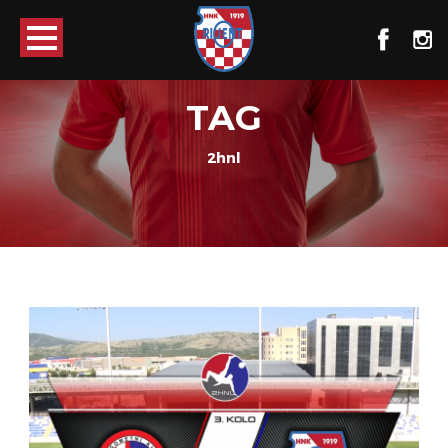
TAG
2hnl