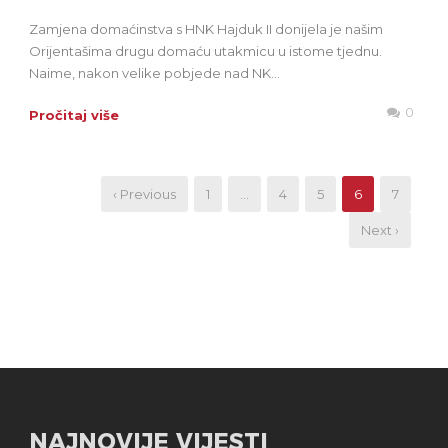
Zamjena domaćinstva s HNK Hajduk II donijela je našim
Orijentašima drugu domaću utakmicu u istome tjednu.
Naime, nakon velike pobjede nad NK...
0
Pročitaj više
‹ Previous
1
…
4
5
6
7
Next ›
NAJNOVIJE VIJESTI