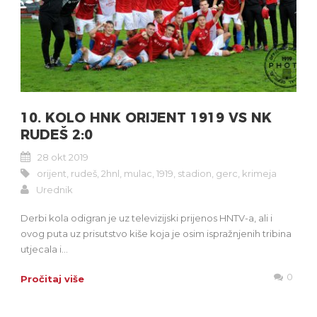
10. KOLO HNK ORIJENT 1919 VS NK
RUDEŠ 2:0
28 okt 2019
orijent
,
rudeš
,
2hnl
,
mulac
,
1919
,
stadion
,
gerc
,
krimeja
Urednik
Derbi kola odigran je uz televizijski prijenos HNTV-a, ali i
ovog puta uz prisutstvo kiše koja je osim ispražnjenih tribina
utjecala i...
0
Pročitaj više