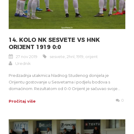
14. KOLO NK SESVETE VS HNK
ORIJENT 1919 0:0
27 nov 2019
sesvete
,
2hnl
,
1919
,
orijent
Urednik
Predzadnja utakmica hladnog Studenog donijela je
Orijentu gostovanje u Sesvetama i podjelu bodova s
domaćinom. Rezultatom od 0-0 Orijent je sačuvao svoje...
0
Pročitaj više