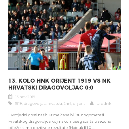
13. KOLO HNK ORIJENT 1919 VS NK
HRVATSKI DRAGOVOLJAC 0:0
13 nov 2019
1919
,
dragovoljac
,
hrvatski
,
2hnl
,
orijent
Urednik
Ovotjedni gosti naših Krimejčana bili su nogometaši
Hrvatskog dragovoljca koji nakon lošeg starta u sezonu
bilježe samo pozitivne rezultate (Hajduk II 1:0,...