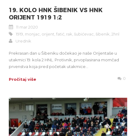
19. KOLO HNK ŠIBENIK VS HNK
ORIJENT 1919 1:2
11 mar 2020
1919
,
monjac
,
orijent
,
fatić
,
rak
,
šubićevac
,
šibenik
,
2hnl
Urednik
Prekrasan dan u Šibeniku dočekao je naše Orijentaše u
utakmici 19. kola 2 HNL. Protivnik, prvoplasirana momčad
prvenstva koja pred početak utakmice...
0
Pročitaj više