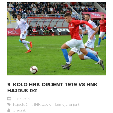
9. KOLO HNK ORIJENT 1919 VS HNK
HAJDUK 0:2
14 okt 2019
hajduk
,
2hnl
,
1919
,
stadion
,
krimeja
,
orijent
Urednik