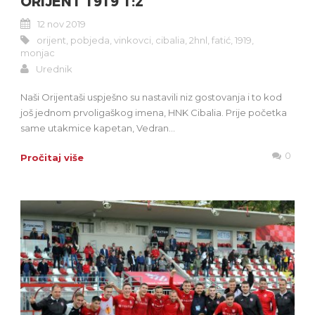
ORIJENT 1919 1:2
12 nov 2019
orijent
,
pobjeda
,
vinkovci
,
cibalia
,
2hnl
,
fatić
,
1919
,
monjac
Urednik
Naši Orijentaši uspješno su nastavili niz gostovanja i to kod
još jednom prvoligaškog imena, HNK Cibalia. Prije početka
same utakmice kapetan, Vedran...
0
Pročitaj više