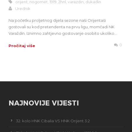
orijent
,
nogomet
,
1919
,
2hnl
,
varazdin
,
dukađin
Urednik
Na početku proljetnog dijela sezone naši Orijentaši
gostovali su kod pretendenta na prvu ligu, momčadi NK
Varaždin. Iznimno zahtjevno gostovanje osobito ukoliko...
0
Pročitaj više
NAJNOVIJE VIJESTI
32. kolo HNK Cibalia VS HNK Orijent 3:2