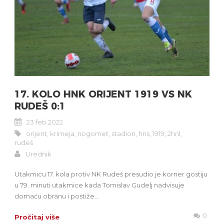
17. KOLO HNK ORIJENT 1919 VS NK
RUDEŠ 0:1
23 feb 2022
orijent
,
krimeja
,
nogomet
,
stadion
,
hns
,
1919
,
2hnl
,
rudeš
Urednik
Utakmicu 17. kola protiv NK Rudeš presudio je korner gostiju
u 79. minuti utakmice kada Tomislav Gudelj nadvisuje
domaću obranu i postiže...
0
Pročitaj više