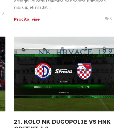
dosegnuvši četiri utakmice bez poraza. Krimejčani
nisu uspjeli svladati...
0
0
Pročitaj više
21. KOLO NK DUGOPOLJE VS HNK