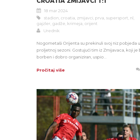
CROATIA ZMIJAVCI 1:1
18 mar 2024
stadion
,
croatia
,
zmijavci
,
prva
,
supersport
,
nl
,
gajzler
,
gadže
,
krimeja
,
orijent
Urednik
Nogometaši Orijenta su prekinuli svoj niz pobjeda 
proljetnoj sezoni. Gostujući tim iz Zmijavaca, koji je 
borben i dobro organiziran, uspio...
Pročitaj više