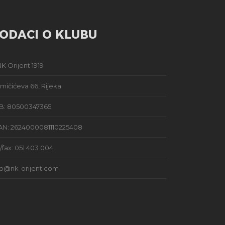
ODACI O KLUBU
K Orijent 1919
mičićeva 66, Rijeka
B: 80500347365
AN: 2624000081110225408
l/fax: 051 403 004
fo@nk-orijent.com