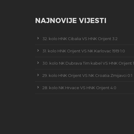
NAJNOVIJE VIJESTI
32. kolo HNK Cibalia VS HNK Orijent 3:2
31. kolo HNK Orijent VS NK Karlovac 1919 1:0
30. kolo NK Dubrava Tim kabel VS HNK Orijent 1
29. kolo HNK Orijent VS NK Croatia Zmijavci 0:1
28. kolo NK Hrvace VS HNK Orijent 4:0