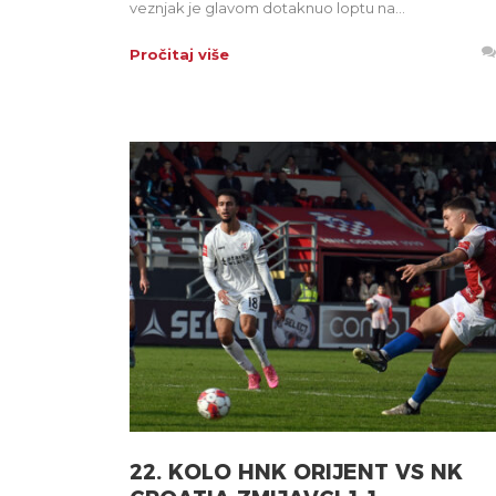
veznjak je glavom dotaknuo loptu na...
Pročitaj više
22. KOLO HNK ORIJENT VS NK