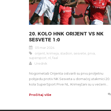
20. KOLO HNK ORIJENT VS NK
SESVETE 1:0
05 mar 2024
orijent
,
krimeja
,
stadion
,
sesvete
,
prva
,
supersport
,
nl
,
faal
Urednik
Nogometaši Orijenta ostvarili su prvu proljetnu
pobjedu protiv NK Sesveta u domaćoj utakmici 20.
kola SuperSport Prve NL. Krimejčani su u većem...
Pročitaj više