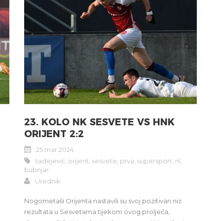
23. KOLO NK SESVETE VS HNK
ORIJENT 2:2
25 mar 2024
tadejević
,
orijent
,
sesvete
,
prva
,
supersport
,
nl
,
bubnjar
Urednik
Nogometaši Orijenta nastavili su svoj pozitivan niz
rezultata u Sesvetama tijekom ovog proljeća,