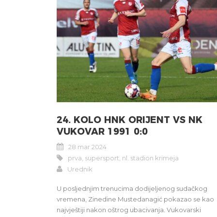
24. KOLO HNK ORIJENT VS NK
VUKOVAR 1991 0:0
28 mar 2024
prva
,
supersport
,
nl. stadion krimeja
Urednik
U posljednjim trenucima dodijeljenog sudačkog
vremena, Zinedine Mustedanagić pokazao se kao
najvještiji nakon oštrog ubacivanja. Vukovarski