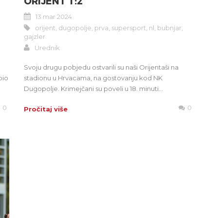
ORIJENT 1:2
13 mar 2024
orijent
,
dugopolje
,
prva
,
supersport
,
nl
,
bubnjar
,
gajzler
Urednik
u
Svoju drugu pobjedu ostvarili su naši Orijentaši na
bio
stadionu u Hrvacama, na gostovanju kod NK
Dugopolje. Krimejčani su poveli u 18. minuti...
0
0
Pročitaj više