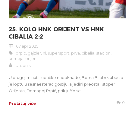
25. KOLO HNK ORIJENT VS HNK
CIBALIA 2:2
07 apr 2025
prpic
,
gajzler
,
nl
,
supersport
,
prva
,
cibalia
,
stadion
,
krimeja
,
orijent
Urednik
U drugoj minuti sudačke nadoknade, Borna Bilobrk ubacio
je loptu u šesnaesterac gostiju, a jedini preostali stoper
Orijenta, Domagoj Prpić, priključio se...
0
Pročitaj više