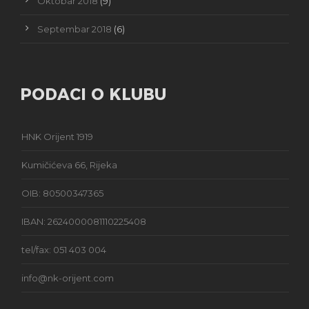
Oktobar 2018
(9)
Septembar 2018
(6)
PODACI O KLUBU
HNK Orijent 1919
Kumičićeva 66, Rijeka
OIB: 80500347365
IBAN: 2624000081110225408
tel/fax: 051 403 004
info@nk-orijent.com