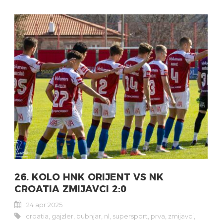
26. KOLO HNK ORIJENT VS NK
CROATIA ZMIJAVCI 2:0
24 apr 2025
croatia
,
gajzler
,
bubnjar
,
nl
,
supersport
,
prva
,
zmijavci
,