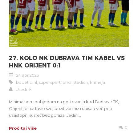
27. KOLO NK DUBRAVA TIM KABEL VS
HNK ORIJENT 0:1
24 apr 2025
bodetić
,
nl
,
supersport
,
prva
,
stadion
,
krimeja
Urednik
Minimalnom pobjedom na gostovanju kod Dubrave TK,
Orijent je nastavio svoj pozitivan niz i upisao već peti
uzastopni susret bez poraza. Jedini...
0
Pročitaj više