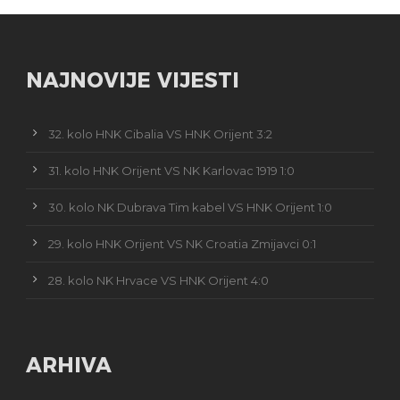
NAJNOVIJE VIJESTI
32. kolo HNK Cibalia VS HNK Orijent 3:2
31. kolo HNK Orijent VS NK Karlovac 1919 1:0
30. kolo NK Dubrava Tim kabel VS HNK Orijent 1:0
29. kolo HNK Orijent VS NK Croatia Zmijavci 0:1
28. kolo NK Hrvace VS HNK Orijent 4:0
ARHIVA