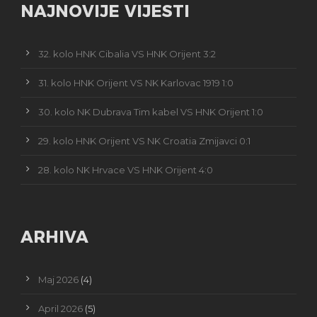
NAJNOVIJE VIJESTI
32. kolo HNK Cibalia VS HNK Orijent 3:2
31. kolo HNK Orijent VS NK Karlovac 1919 1:0
30. kolo NK Dubrava Tim kabel VS HNK Orijent 1:0
29. kolo HNK Orijent VS NK Croatia Zmijavci 0:1
28. kolo NK Hrvace VS HNK Orijent 4:0
ARHIVA
Maj 2026
(4)
April 2026
(5)