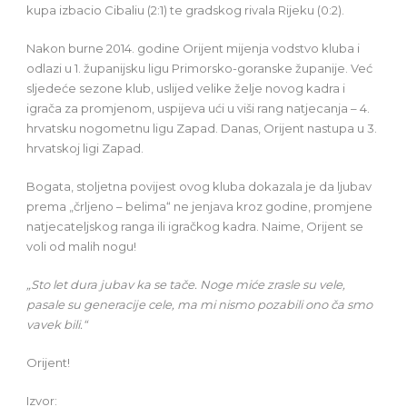
kupa izbacio Cibaliu (2:1) te gradskog rivala Rijeku (0:2).
Nakon burne 2014. godine Orijent mijenja vodstvo kluba i
odlazi u 1. županijsku ligu Primorsko-goranske županije. Već
sljedeće sezone klub, uslijed velike želje novog kadra i
igrača za promjenom, uspijeva ući u viši rang natjecanja – 4.
hrvatsku nogometnu ligu Zapad. Danas, Orijent nastupa u 3.
hrvatskoj ligi Zapad.
Bogata, stoljetna povijest ovog kluba dokazala je da ljubav
prema „črljeno – belima“ ne jenjava kroz godine, promjene
natjecateljskog ranga ili igračkog kadra. Naime, Orijent se
voli od malih nogu!
„Sto let dura jubav ka se tače. Noge miće zrasle su vele,
pasale su generacije cele, ma mi nismo pozabili ono ča smo
vavek bili.“
Orijent!
Izvor: