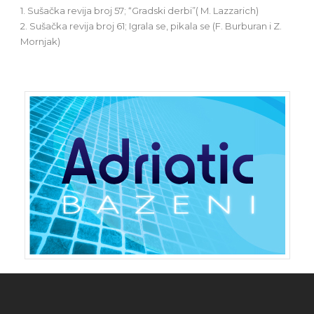
1. Sušačka revija broj 57; “Gradski derbi”( M. Lazzarich)
2. Sušačka revija broj 61; Igrala se, pikala se (F. Burburan i Z.
Mornjak)