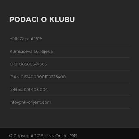
PODACI O KLUBU
HNK Orijent 1919
Kumičićeva 66, Rijeka
OIB: 80500347365
IBAN: 2624000081110225408
tel/fax: 051 403 004
info@nk-orijent.com
© Copyright 2018, HNK Orijent 1919