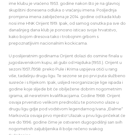
ime klubu je vraćeno 1953. godine nakon što je na glavnoj
skupštini donesena odluka o vraćanju imena. Posljednja
promjena imena zabilježena je 2014. godine od kada klub
nosi ime HNK Orijent 1919. Ipak, od samog osnutka pa sve do
današnjeg dana klub je ponosno isticao svoje hrvatstvo,
kako bojom dresova tako i trobojnim grbom s
prepoznatljivim nacionalnim kockicama.
U poslijeratnim godinama Orijent dolazi do osmine finala u
jugoslavenskom kupu, ali gubi od Hajduka (1953.). Orijent u
sezoni 1957./1958. preko Pule i Krima uspijeva otići u rang
više, tadašnju drugu ligu. Te sezone se po prvi puta službeno
susreće i s Rijekom. Ipak, uslijed reorganizacije lige ispada i
godine koje slijede bit će obilježene dobrim nogometnim
igrama, ali nesretnim kvalifikacijama. Godine 1968. Orijent
osvaja prvenstvo velikom prednošću te ponovno ulaze u
drugu ligu gdje pod vodstvom legendarnog Ivana „Đalme“
Markovića osvaja prvo mjesto! Ulazak u prvu ligu pričekat će
sve do 1996. godine čime je ostvaren dugogodišnji san svih
nogometnih zaljubljenika ili bolje rečeno svakog