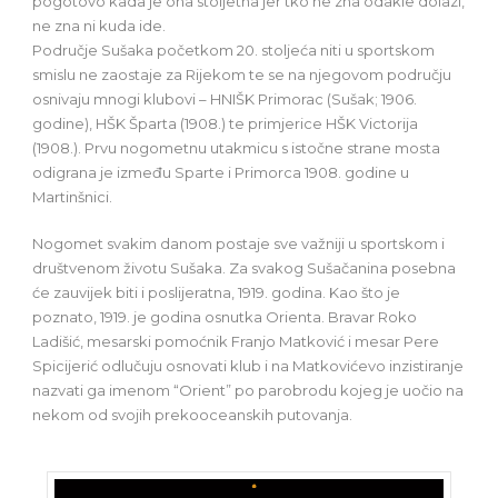
pogotovo kada je ona stoljetna jer tko ne zna odakle dolazi,
ne zna ni kuda ide.
Područje Sušaka početkom 20. stoljeća niti u sportskom
smislu ne zaostaje za Rijekom te se na njegovom području
osnivaju mnogi klubovi – HNIŠK Primorac (Sušak; 1906.
godine), HŠK Šparta (1908.) te primjerice HŠK Victorija
(1908.). Prvu nogometnu utakmicu s istočne strane mosta
odigrana je između Sparte i Primorca 1908. godine u
Martinšnici.
Nogomet svakim danom postaje sve važniji u sportskom i
društvenom životu Sušaka. Za svakog Sušačanina posebna
će zauvijek biti i poslijeratna, 1919. godina. Kao što je
poznato, 1919. je godina osnutka Orienta. Bravar Roko
Ladišić, mesarski pomoćnik Franjo Matković i mesar Pere
Spicijerić odlučuju osnovati klub i na Matkovićevo inzistiranje
nazvati ga imenom “Orient” po parobrodu kojeg je uočio na
nekom od svojih prekooceanskih putovanja.