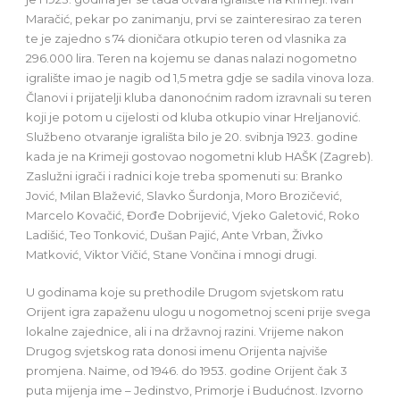
Maračić, pekar po zanimanju, prvi se zainteresirao za teren
te je zajedno s 74 dioničara otkupio teren od vlasnika za
296.000 lira. Teren na kojemu se danas nalazi nogometno
igralište imao je nagib od 1,5 metra gdje se sadila vinova loza.
Članovi i prijatelji kluba danonoćnim radom izravnali su teren
koji je potom u cijelosti od kluba otkupio vinar Hreljanović.
Službeno otvaranje igrališta bilo je 20. svibnja 1923. godine
kada je na Krimeji gostovao nogometni klub HAŠK (Zagreb).
Zaslužni igrači i radnici koje treba spomenuti su: Branko
Jović, Milan Blažević, Slavko Šurdonja, Moro Brozičević,
Marcelo Kovačić, Đorđe Dobrijević, Vjeko Galetović, Roko
Ladišić, Teo Tonković, Dušan Pajić, Ante Vrban, Živko
Matković, Viktor Vičić, Stane Vončina i mnogi drugi.
U godinama koje su prethodile Drugom svjetskom ratu
Orijent igra zapaženu ulogu u nogometnoj sceni prije svega
lokalne zajednice, ali i na državnoj razini. Vrijeme nakon
Drugog svjetskog rata donosi imenu Orijenta najviše
promjena. Naime, od 1946. do 1953. godine Orijent čak 3
puta mijenja ime – Jedinstvo, Primorje i Budućnost. Izvorno