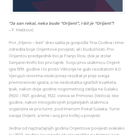
“Ja san rekal, neka bude “Orijent”, i-bil je “Orijent”!
– F. Matković
Prvi „črljeno – beli“ dres sašila je gospođa Tina Godina i time
odredila boje Orijentove povijesti, ali i budućnosti. Prvi
Orijentov predsjednik bio je Franjo Rosi, dok je stolar
Senjanin Knifić bio prvi tajnik. Svoju prvu utakmicu Orijent
igra 1919. godine i to protiv Viktorije te gubi rezultatom 6:0.
Vjerujući izvorima visoki poraz rezultat je prije svega
premorenosti igrača, a ne nedostatka igračkih kvaliteta.
Ipak, nakon dvije godine nogometnog zatišja na Sušaku
(1920. i 1921. godina), 1922. osniva se Primorac (Vežica). Iste
godine, nakon mnogobrojnih prijateljskih utakmica
organizira se prvi turnir, pod imenom Pokal Sušaka. Turnir
osvaja Orijent, a time i svoj prvi trofej u povijesti.
Jedna od najznačajnijih godina Orijentove povijesti svakako
je i 1923. godina jer se tada otvara igralište na Krimeji. Ivan