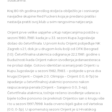
Sušačanina.
Kraj 80-tih godina prošlog stoljeća obilježilo je i osnivanje
navijačke skupine Red Fuckers koja je predano pratila i
nastavlja pratiti svoj klub u svim rangovima natjecanja.
Orijent prve velike uspjehe u Kup natjecanjima postiže u
sezoni 1980./1981. kada je u 33. sezoni Kupa Jugoslavije
došao do četvrtfinala. U prvom kolu Orijent pobjeđuje NK
Zagreb s 2:1, dok je u drugom kolu bolji od OFK Beograd
(1:0). Četvrtfinalna utakmica odigrana je 22.2.1981. godine s
Budućnosti kada Orijent nakon izvođenja jedanaesteraca
ne prolazi dalje. Gotovo identičan scenarij prati Orijent i u
Kupu Jugoslavije u sezoni 1982./1983. – pobjede u prva dva
kruga (Orijent – Osijek 2:0; Olimpija – Orijent 0:0, 6-7p) te
ispadanje u četvrtfinalnoj utakmici ponovno nakon
raspucavanja penala (Orijent – Sarajevo 0:0, 3-4p).
Četvrtfinala utakmica, točnije rečeno izvođenje udaraca s
bijele točke ponovno će prekinuti Orijentov san o krugu više
i to u sezoni 1997./1998. kada crveno bijeli gube od Varteksa
(0:0, 0-3p). U spomenutoj sezoni Orijent je iz Hrvatskog