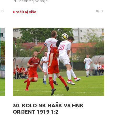
istu neobranjivo šalje...
0
0
Pročitaj više
30. KOLO NK HAŠK VS HNK
ORIJENT 1919 1:2