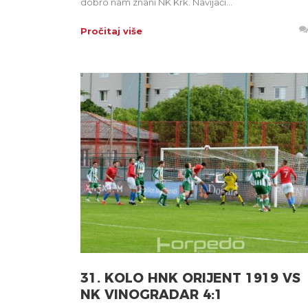
dobro nam znani NK Krk. Navijači...
Pročitaj više
31. KOLO HNK ORIJENT 1919 VS
NK VINOGRADAR 4:1