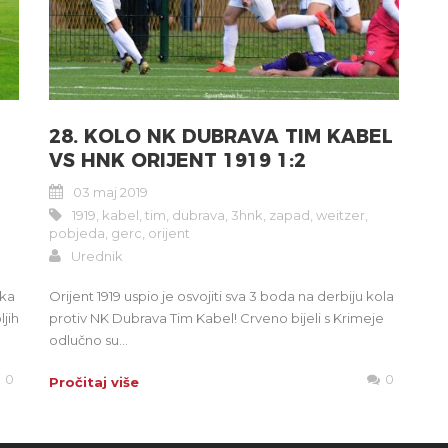
28. KOLO NK DUBRAVA TIM KABEL
VS HNK ORIJENT 1919 1:2
03 maj 2019
1919
,
kabel
,
tim
,
dubrava
,
3hnk
,
zapad
,
weitzer
,
pobjeda
,
gerc
,
orijent
Urednik
nka
Orijent 1919 uspio je osvojiti sva 3 boda na derbiju kola
ljih
protiv NK Dubrava Tim Kabel! Crveno bijeli s Krimeje
odlučno su...
0
0
Pročitaj više