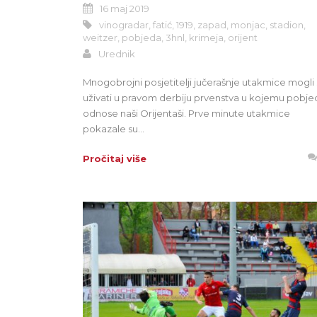
16 maj 2019
vinogradar
,
fatić
,
1919
,
zapad
,
monjac
,
stadion
,
weitzer
,
pobjeda
,
3hnl
,
krimeja
,
orijent
Urednik
Mnogobrojni posjetitelji jučerašnje utakmice mogli
uživati u pravom derbiju prvenstva u kojemu pobje
odnose naši Orijentaši. Prve minute utakmice
pokazale su...
Pročitaj više