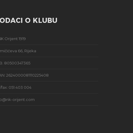
ODACI O KLUBU
K Orijent 1919
mičićeva 66, Rijeka
B: 80500347365
AN: 2624000081110225408
l/fax: 051 403 004
fo@nk-orijent.com