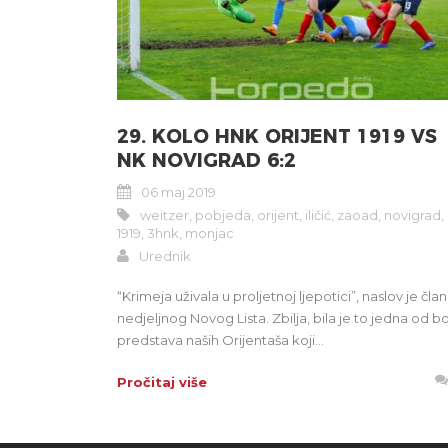
29. KOLO HNK ORIJENT 1919 VS
NK NOVIGRAD 6:2
06 maj 2019
weitzer
,
pobjeda
,
orijent
,
iličić
,
zaoad
,
novigrad
,
1919
,
3hnk
,
monjac
Urednik
“Krimeja uživala u proljetnoj ljepotici”, naslov je čla
nedjeljnog Novog Lista. Zbilja, bila je to jedna od bo
predstava naših Orijentaša koji...
Pročitaj više