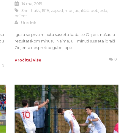
14 maj 2019
3hnl
,
hašk
,
1919
,
zapad
,
monjac
,
iličić
,
pobjeda
,
orijent
Urednik
 su
Igrala se prva minuta susreta kada se Orijent našao u
du
rezultatskom minusu. Naime, u 1. minuti susreta igrači
Orijenta nespretno gube loptu...
0
Pročitaj više
0