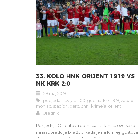
33. KOLO HNK ORIJENT 1919 VS
NK KRK 2:0
29 maj 2019
pobjeda
,
navijači
,
100
,
godina
,
krk
,
1919
,
zapad
,
monjac
,
stadion
,
gerc
,
3hnl
,
krimeja
,
orijent
Urednik
Posljednja Orijentova domaća utakmica ove sezo
na rasporedu je bila 25.5. kada je na Krimeji gostov