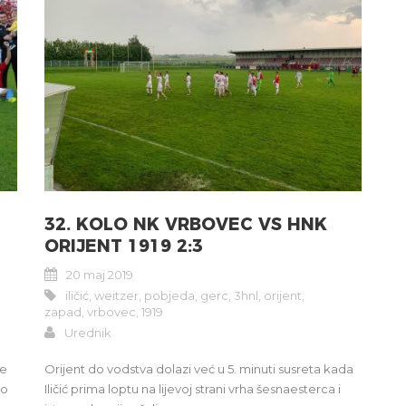
32. KOLO NK VRBOVEC VS HNK
ORIJENT 1919 2:3
20 maj 2019
iličić
,
weitzer
,
pobjeda
,
gerc
,
3hnl
,
orijent
,
zapad
,
vrbovec
,
1919
Urednik
ne
Orijent do vodstva dolazi već u 5. minuti susreta kada
ao
Iličić prima loptu na lijevoj strani vrha šesnaesterca i