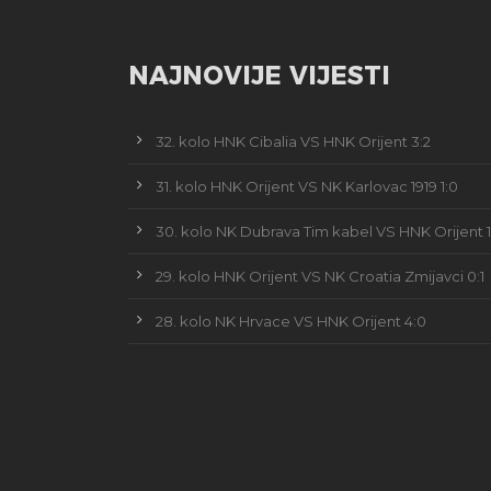
NAJNOVIJE VIJESTI
32. kolo HNK Cibalia VS HNK Orijent 3:2
31. kolo HNK Orijent VS NK Karlovac 1919 1:0
30. kolo NK Dubrava Tim kabel VS HNK Orijent 1
29. kolo HNK Orijent VS NK Croatia Zmijavci 0:1
28. kolo NK Hrvace VS HNK Orijent 4:0