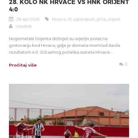
28. KOLO NK HRVACE VS HNK ORIJENT
4:0
28 apr 2026
hrvace
,
nl
,
supersport
,
prva
,
orijent
Urednik
Nogometaši Orijenta doživjeli su uvjerljiv poraz na
gostovanju kod Hrvaca, gdje je domaća momčad slavila
rezultatom 4:0. Od samog početka susreta Hrvace...
0
Pročitaj više