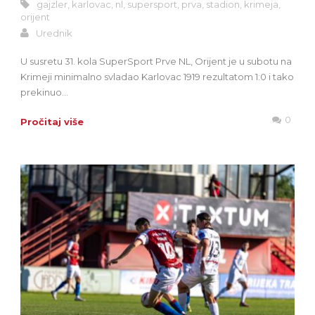
gajzler
,
karlovac
,
nl
,
supersport
,
prva
,
stadion
,
krimeja
,
orijent
Urednik
U susretu 31. kola SuperSport Prve NL, Orijent je u subotu na
Krimeji minimalno svladao Karlovac 1919 rezultatom 1:0 i tako
prekinuo...
0
Pročitaj više