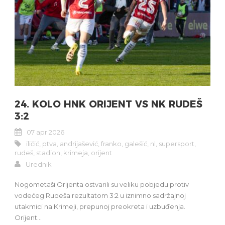
24. KOLO HNK ORIJENT VS NK RUDEŠ
3:2
07 apr 2026
iličić
,
ptva
,
andrijašević
,
franko
,
galešić
,
nl
,
supersport
,
rudeš
,
stadion
,
krimeja
,
orijent
Urednik
Nogometaši Orijenta ostvarili su veliku pobjedu protiv
vodećeg Rudeša rezultatom 3:2 u iznimno sadržajnoj
utakmici na Krimeji, prepunoj preokreta i uzbuđenja.
Orijent...