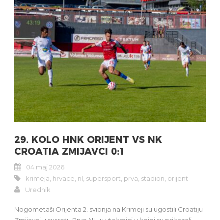
29. KOLO HNK ORIJENT VS NK
CROATIA ZMIJAVCI 0:1
04 maj 2026
krimeja
,
hrvace
,
nl
,
supersport
,
prva
,
stadion
,
orijent
Urednik
Nogometaši Orijenta 2. svibnja na Krimeji su ugostili Croatiju