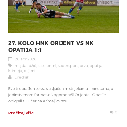
27. KOLO HNK ORIJENT VS NK
OPATIJA 1:1
20 apr 2026
majdandžić
,
satdion
,
nl
,
supersport
,
prva
,
opatija
,
krimeja
,
orijent
Urednik
Evo ti dorađen tekst s uključenim strijelcima i minutama, u
jedinstvenom formatu: Nogometaši Orijenta i Opatije
odigrali su jučer na Krimeji čvrstu...
0
Pročitaj više