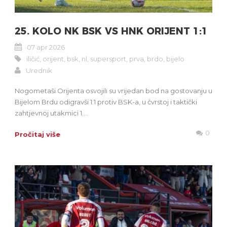
25. KOLO NK BSK VS HNK ORIJENT 1:1
07 apr 2026
iličić
,
orijent
,
bsk
,
nl
,
supersport
,
prva
,
brdo
,
bijelo
Urednik
Nogometaši Orijenta osvojili su vrijedan bod na gostovanju u
Bijelom Brdu odigravši 1:1 protiv BSK-a, u čvrstoj i taktički
zahtjevnoj utakmici 1....
0
Pročitaj više