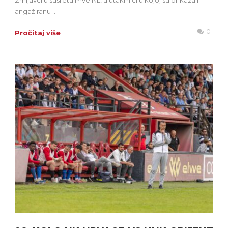
Zmijavci u susretu Prve NL, u utakmici u kojoj su prikazali
angažiranu i...
0
Pročitaj više