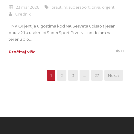
23 mar 2026
braut
,
nl
,
supersport
,
prva
,
orijent
Urednik
HNK Orijent je u gostima kod NK Sesveta upisao tijesan
poraz 2:1 u utakmici SuperSport Prve NL, no dojam na
terenu bio...
0
Pročitaj više
1
2
3
…
27
Next ›