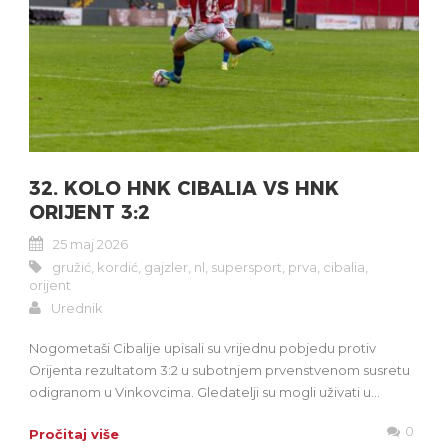
32. KOLO HNK CIBALIA VS HNK
ORIJENT 3:2
25 maj 2026
gružić
,
kordić
,
gajzler
,
nl
,
supersport
,
prva
,
cibalia
,
orijent
Urednik
Nogometaši Cibalije upisali su vrijednu pobjedu protiv
Orijenta rezultatom 3:2 u subotnjem prvenstvenom susretu
odigranom u Vinkovcima. Gledatelji su mogli uživati u...
0
Pročitaj više