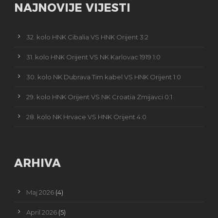
NAJNOVIJE VIJESTI
32. kolo HNK Cibalia VS HNK Orijent 3:2
31. kolo HNK Orijent VS NK Karlovac 1919 1:0
30. kolo NK Dubrava Tim kabel VS HNK Orijent 1:0
29. kolo HNK Orijent VS NK Croatia Zmijavci 0:1
28. kolo NK Hrvace VS HNK Orijent 4:0
ARHIVA
Maj 2026
(4)
April 2026
(5)