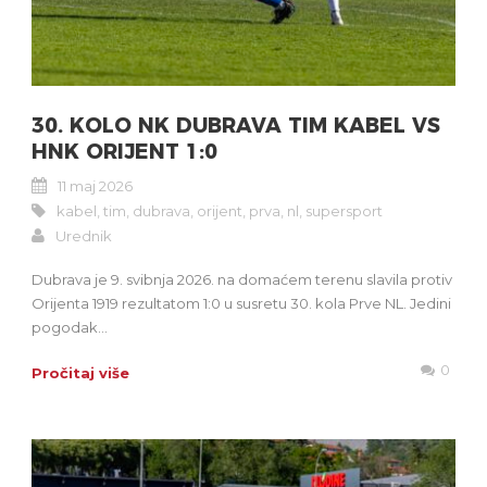
30. KOLO NK DUBRAVA TIM KABEL VS
HNK ORIJENT 1:0
11 maj 2026
kabel
,
tim
,
dubrava
,
orijent
,
prva
,
nl
,
supersport
Urednik
Dubrava je 9. svibnja 2026. na domaćem terenu slavila protiv
Orijenta 1919 rezultatom 1:0 u susretu 30. kola Prve NL. Jedini
pogodak...
0
Pročitaj više