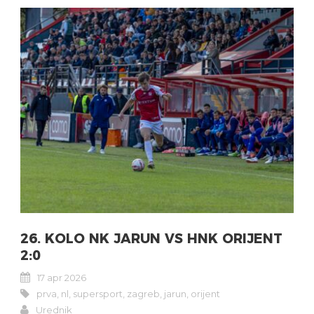
26. KOLO NK JARUN VS HNK ORIJENT
2:0
17 apr 2026
prva
,
nl
,
supersport
,
zagreb
,
jarun
,
orijent
Urednik