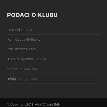
PODACI O KLUBU
HNK Orijent 1919
Kumičićeva 66, Rijeka
OIB: 80500347365
IBAN: 2624000081110225408
tel/fax: 051 403 004
info@nk-orijent.com
© Copyright 2018, HNK Orijent 1919