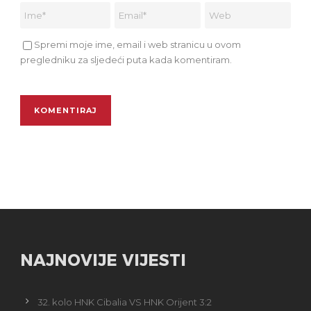
Spremi moje ime, email i web stranicu u ovom
pregledniku za sljedeći puta kada komentiram.
NAJNOVIJE VIJESTI
32. kolo HNK Cibalia VS HNK Orijent 3:2