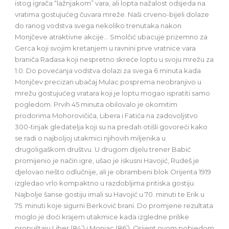
istog igrača “lažnjakom” vara, ali lopta nažalost odsjeda na
vratima gostujućeg čuvara mreže. Naši crveno-bijeli dolaze
do ranog vodstva svega nekoliko trenutaka nakon
Monjčeve atraktivne akcije… Smolčić ubacuje prizemno za
Gerca koji svojim kretanjem u ravnini prve vratnice vara
braniča Radasa koji nespretno skreće loptu u svoju mrežu za
1:0. Do povećanja vodstva dolazi za svega 6 minuta kada
Monjčev precizan ubačaj Mulac posprema neobranjivo u
mrežu gostujućeg vratara koji je loptu mogao ispratiti samo
pogledom. Prvih 45 minuta obilovalo je okomitim
prodorima Mohorovičića, Libera i Fatića na zadovoljstvo
300-tinjak gledatelja koji su na predah otišli govoreći kako
se radi o najboljoj utakmici njihovih miljenika u
drugoligaškom društvu. U drugom dijelu trener Babić
promijenio je način igre, ušao je iskusni Havojić, Rudeš je
djelovao nešto odlučnije, ali je obrambeni blok Orijenta 1919
izgledao vrlo kompaktno u razdobljima pritiska gostiju.
Najbolje šanse gostiju imali su Havojić u 70. minuti te Erik u
75. minuti koje sigurni Berković brani. Do promjene rezultata
moglo je doći krajem utakmice kada izgledne prilike
propuštaju Liber (84’) i Monjac (86’). Orijent ovom pobjedom