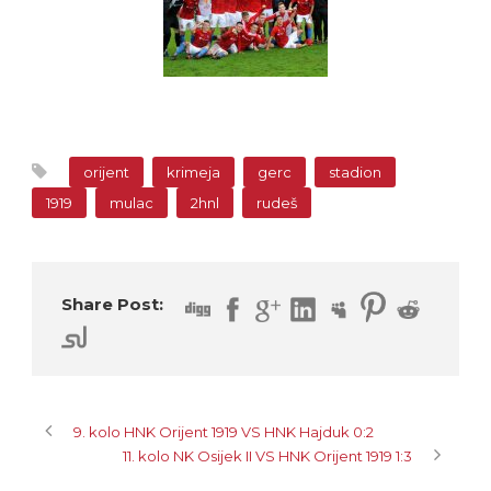
orijent
krimeja
gerc
stadion
1919
mulac
2hnl
rudeš
Share Post:
9. kolo HNK Orijent 1919 VS HNK Hajduk 0:2
11. kolo NK Osijek II VS HNK Orijent 1919 1:3