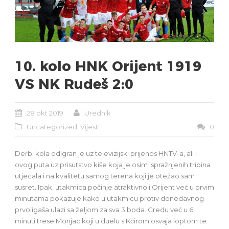
10. kolo HNK Orijent 1919
VS NK Rudeš 2:0
28 okt 2019
Urednik
Uncategorized
,
Vijesti
0
Derbi kola odigran je uz televizijski prijenos HNTV-a, ali i
ovog puta uz prisutstvo kiše koja je osim ispražnjenih tribina
utjecala i na kvalitetu samog terena koji je otežao sam
susret. Ipak, utakmica počinje atraktivno i Orijent već u prvim
minutama pokazuje kako u utakmicu protiv donedavnog
prvoligaša ulazi sa željom za sva 3 boda. Gredu već u 6.
minuti trese Monjac koji u duelu s Kćirom osvaja loptom te