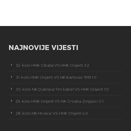
NAJNOVIJE VIJESTI
32. kolo HNK Cibalia VS HNK Orijent 3:2
31. kolo HNK Orijent VS NK Karlovac 1919 1:0
30. kolo NK Dubrava Tim kabel VS HNK Orijent 1:0
29. kolo HNK Orijent VS NK Croatia Zmijavci 0:1
28. kolo NK Hrvace VS HNK Orijent 4:0