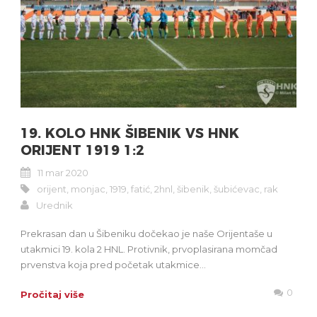
19. KOLO HNK ŠIBENIK VS HNK
ORIJENT 1919 1:2
11 mar 2020
orijent
,
monjac
,
1919
,
fatić
,
2hnl
,
šibenik
,
šubićevac
,
rak
Urednik
Prekrasan dan u Šibeniku dočekao je naše Orijentaše u
utakmici 19. kola 2 HNL. Protivnik, prvoplasirana momčad
prvenstva koja pred početak utakmice...
0
Pročitaj više