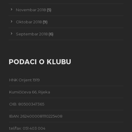
Novembar 2018
(5)
Oktobar 2018
(9)
Septembar 2018
(6)
PODACI O KLUBU
HNK Orijent 1919
Kumičićeva 66, Rijeka
OIB: 80500347365
IBAN: 2624000081110225408
tel/fax: 051 403 004