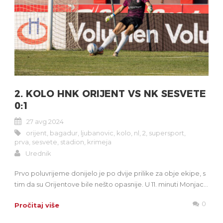
2. KOLO HNK ORIJENT VS NK SESVETE
0:1
27 avg 2024
orijent
,
bagadur
,
ljubanovic
,
kolo
,
nl
,
2
,
supersport
,
prva
,
sesvete
,
stadion
,
krimeja
Urednik
Prvo poluvrijeme donijelo je po dvije prilike za obje ekipe, s
tim da su Orijentove bile nešto opasnije. U 11. minuti Monjac...
0
Pročitaj više