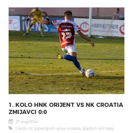
1. KOLO HNK ORIJENT VS NK CROATIA
ZMIJAVCI 0:0
27 avg 2024
1. kolo
,
nl
,
supersport
,
prva
,
croatia
,
stadion
,
krimeja
,