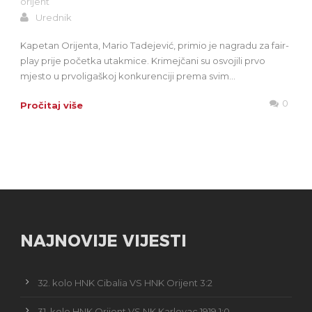
orijent
Urednik
Kapetan Orijenta, Mario Tadejević, primio je nagradu za fair-
play prije početka utakmice. Krimejčani su osvojili prvo
mjesto u prvoligaškoj konkurenciji prema svim...
0
Pročitaj više
NAJNOVIJE VIJESTI
32. kolo HNK Cibalia VS HNK Orijent 3:2
31. kolo HNK Orijent VS NK Karlovac 1919 1:0