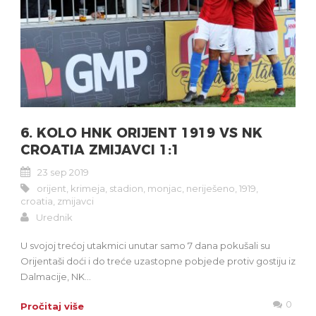
6. KOLO HNK ORIJENT 1919 VS NK
CROATIA ZMIJAVCI 1:1
23 sep 2019
orijent
,
krimeja
,
stadion
,
monjac
,
neriješeno
,
1919
,
croatia
,
zmijavci
Urednik
U svojoj trećoj utakmici unutar samo 7 dana pokušali su
Orijentaši doći i do treće uzastopne pobjede protiv gostiju iz
Dalmacije, NK...
0
Pročitaj više