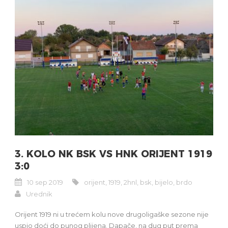
3. KOLO NK BSK VS HNK ORIJENT 1919
3:0
10 sep 2019
orijent
,
1919
,
2hnl
,
bsk
,
bijelo
,
brdo
Urednik
Orijent 1919 ni u trećem kolu nove drugoligaške sezone nije
uspio doći do punog plijena. Dapače, na dug put prema