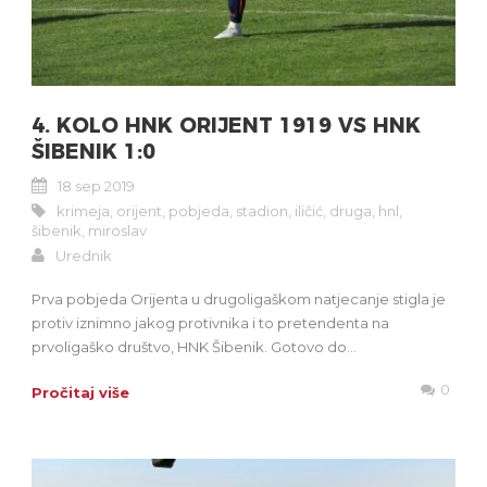
4. KOLO HNK ORIJENT 1919 VS HNK
ŠIBENIK 1:0
18 sep 2019
krimeja
,
orijent
,
pobjeda
,
stadion
,
iličić
,
druga
,
hnl
,
šibenik
,
miroslav
Urednik
Prva pobjeda Orijenta u drugoligaškom natjecanje stigla je
protiv iznimno jakog protivnika i to pretendenta na
prvoligaško društvo, HNK Šibenik. Gotovo do...
0
Pročitaj više