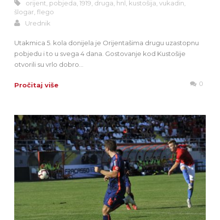
orijent
,
pobjeda
,
1919
,
druga
,
hnl
,
kustošija
,
vukadin
,
šlogar
,
flego
Urednik
Utakmica 5. kola donijela je Orijentašima drugu uzastopnu
pobjedu i to u svega 4 dana. Gostovanje kod Kustošije
otvorili su vrlo dobro...
0
Pročitaj više