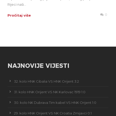
Rijeci naši...
0
Pročitaj više
NAJNOVIJE VIJESTI
32. kolo HNK Cibalia VS HNK Orijent 3:2
31. kolo HNK Orijent VS NK Karlovac 1919 1:0
30. kolo NK Dubrava Tim kabel VS HNK Orijent 1:0
29. kolo HNK Orijent VS NK Croatia Zmijavci 0:1