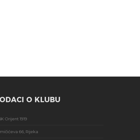
ODACI O KLUBU
K Orijent 1919
mičićeva 66, Rijeka