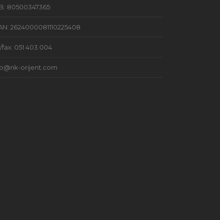
B: 80500347365
AN: 2624000081110225408
l/fax: 051 403 004
fo@nk-orijent.com