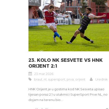
23. KOLO NK SESVETE VS HNK
ORIJENT 2:1
23 mar 2026
braut
,
nl
,
supersport
,
prva
,
orijent
Urednik
HNK Orijent je u gostima kod NK Sesveta upisao
tijesan poraz 2:1 u utakmici SuperSport Prve NL, no
dojam na terenu bio...