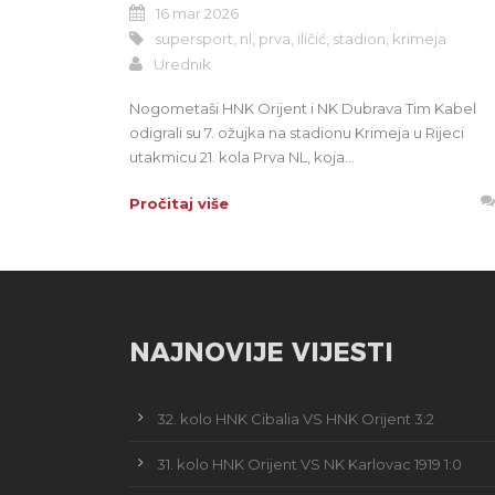
16 mar 2026
supersport
,
nl
,
prva
,
iličić
,
stadion
,
krimeja
Urednik
Nogometaši HNK Orijent i NK Dubrava Tim Kabel
odigrali su 7. ožujka na stadionu Krimeja u Rijeci
utakmicu 21. kola Prva NL, koja...
Pročitaj više
NAJNOVIJE VIJESTI
32. kolo HNK Cibalia VS HNK Orijent 3:2
31. kolo HNK Orijent VS NK Karlovac 1919 1:0