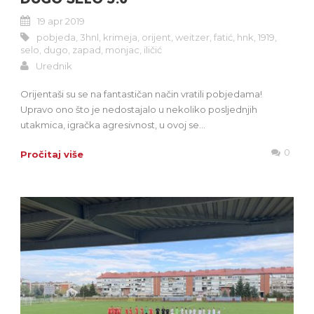
19 apr 2019
pobjeda
,
3hnl
,
krimeja
,
orijent
,
weitzer
,
fatić
,
hnk
,
1919
,
selo
,
dugo
,
zapad
,
monjac
,
iličić
Urednik
Orijentaši su se na fantastičan način vratili pobjedama!
Upravo ono što je nedostajalo u nekoliko posljednjih
utakmica, igračka agresivnost, u ovoj se...
0
Pročitaj više