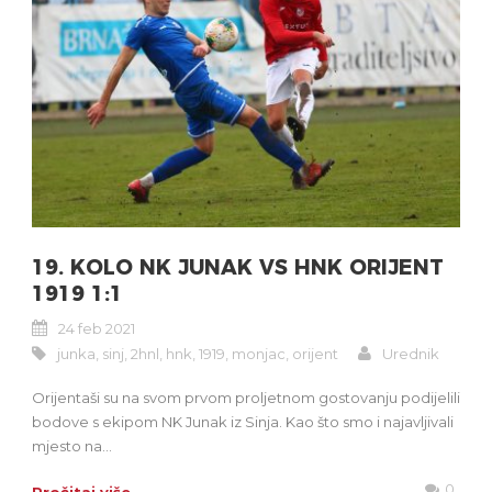
19. KOLO NK JUNAK VS HNK ORIJENT
1919 1:1
24 feb 2021
junka
,
sinj
,
2hnl
,
hnk
,
1919
,
monjac
,
orijent
Urednik
Orijentaši su na svom prvom proljetnom gostovanju podijelili
bodove s ekipom NK Junak iz Sinja. Kao što smo i najavljivali
mjesto na...
0