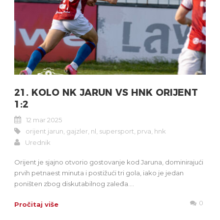
21. KOLO NK JARUN VS HNK ORIJENT
1:2
12 mar 2025
orijent jarun
,
gajzler
,
nl
,
supersport
,
prva
,
hnk
Urednik
Orijent je sjajno otvorio gostovanje kod Jaruna, dominirajući
prvih petnaest minuta i postižući tri gola, iako je jedan
poništen zbog diskutabilnog zaleđa....
0
Pročitaj više