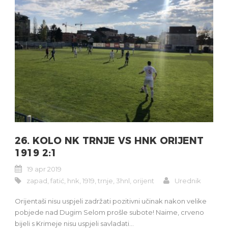
26. KOLO NK TRNJE VS HNK ORIJENT
1919 2:1
19 apr 2019
zapad
,
fatić
,
hnk
,
1919
,
trnje
,
3hnl
,
orijent
Urednik
Orijentaši nisu uspjeli zadržati pozitivni učinak nakon velike
pobjede nad Dugim Selom prošle subote! Naime, crveno
bijeli s Krimeje nisu uspjeli savladati...