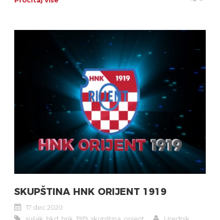
Pročitaj više
SKUPŠTINA HNK ORIJENT 1919
17 dec 2020
sušak
,
hkd
,
hnk
,
1919
,
skupština
,
orijent
Urednik