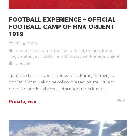
FOOTBALL EXPERIENCE – OFFICIAL
FOOTBALL CAMP OF HNK ORIJENT
1919
19 jun 2020
experience
,
camp
,
football
,
official
,
trening
,
kamp
,
nogometni
,
ljetni
,
2020
,
hnk
,
1919
,
stadion
,
krimeja
,
orijent
Urednik
Ljetni će dani sa sobom ponovno na krimejski travnjak
donijeti živost. Nakon nekoliko mjeseci pauze, Orijent
ponosno predstavlja svoj ljetni nogometni kamp...
0
Pročitaj više