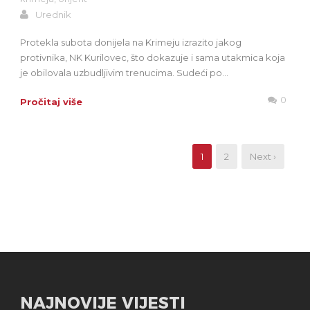
Urednik
Protekla subota donijela na Krimeju izrazito jakog
protivnika, NK Kurilovec, što dokazuje i sama utakmica koja
je obilovala uzbudljivim trenucima. Sudeći po...
0
Pročitaj više
1
2
Next ›
NAJNOVIJE VIJESTI