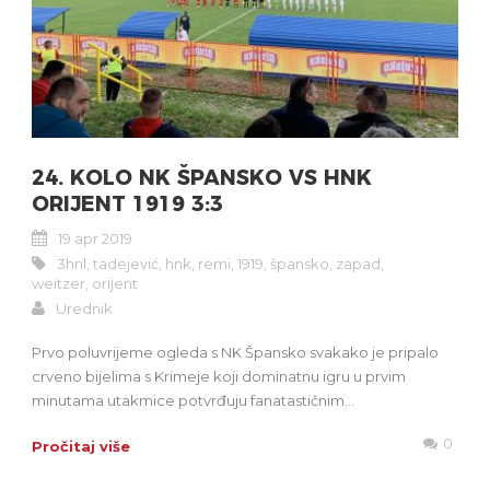
24. KOLO NK ŠPANSKO VS HNK
ORIJENT 1919 3:3
19 apr 2019
3hnl
,
tadejević
,
hnk
,
remi
,
1919
,
špansko
,
zapad
,
weitzer
,
orijent
Urednik
Prvo poluvrijeme ogleda s NK Špansko svakako je pripalo
crveno bijelima s Krimeje koji dominatnu igru u prvim
minutama utakmice potvrđuju fanatastičnim...
0
Pročitaj više