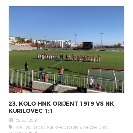
23. KOLO HNK ORIJENT 1919 VS NK
KURILOVEC 1:1
02 apr 2019
hnk
,
1919
,
zapad
,
kurilovec
,
stadion
,
weitzer
,
3hnl
,
krimeja
,
orijent