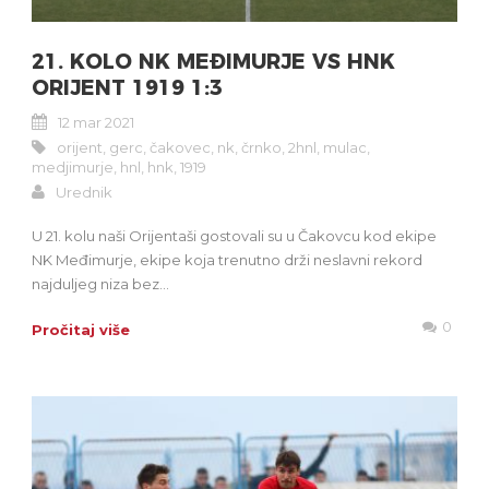
21. KOLO NK MEĐIMURJE VS HNK
ORIJENT 1919 1:3
12 mar 2021
orijent
,
gerc
,
čakovec
,
nk
,
črnko
,
2hnl
,
mulac
,
medjimurje
,
hnl
,
hnk
,
1919
Urednik
U 21. kolu naši Orijentaši gostovali su u Čakovcu kod ekipe
NK Međimurje, ekipe koja trenutno drži neslavni rekord
najduljeg niza bez...
0
Pročitaj više