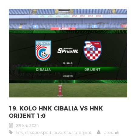
19. KOLO HNK CIBALIA VS HNK
ORIJENT 1:0
28 feb 2024
hnk
,
nl
,
supersport
,
prva
,
cibalia
,
orijent
Urednik