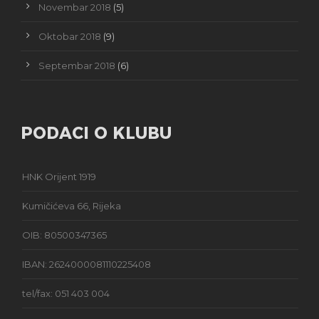
Novembar 2018
(5)
Oktobar 2018
(9)
Septembar 2018
(6)
PODACI O KLUBU
HNK Orijent 1919
Kumičićeva 66, Rijeka
OIB: 80500347365
IBAN: 2624000081110225408
tel/fax: 051 403 004