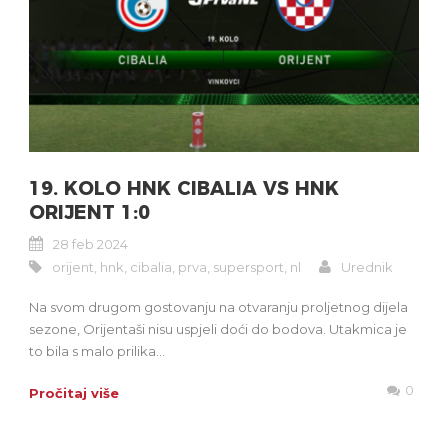
19. KOLO HNK CIBALIA VS HNK
ORIJENT 1:0
28 feb 2024
orijent
,
hnk
,
cibalia
,
prva
,
supersport
,
nl
Urednik
Na svom drugom gostovanju na otvaranju proljetnog dijela
sezone, Orijentaši nisu uspjeli doći do bodova. Utakmica je
to bila s malo prilika...
0
Pročitaj više