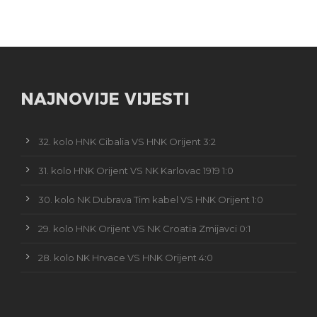
NAJNOVIJE VIJESTI
32. kolo HNK Cibalia VS HNK Orijent 3:2
31. kolo HNK Orijent VS NK Karlovac 1919 1:0
30. kolo NK Dubrava Tim kabel VS HNK Orijent 1:0
29. kolo HNK Orijent VS NK Croatia Zmijavci 0:1
28. kolo NK Hrvace VS HNK Orijent 4:0