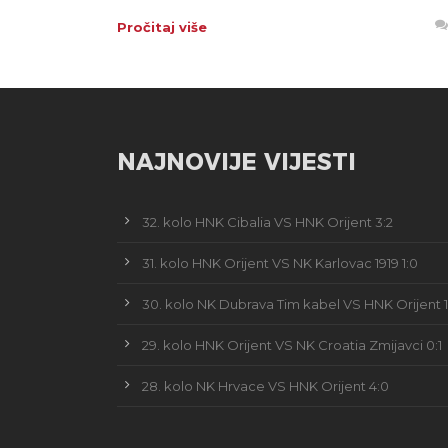
Pročitaj više
NAJNOVIJE VIJESTI
32. kolo HNK Cibalia VS HNK Orijent 3:2
31. kolo HNK Orijent VS NK Karlovac 1919 1:0
30. kolo NK Dubrava Tim kabel VS HNK Orijent 1
29. kolo HNK Orijent VS NK Croatia Zmijavci 0:1
28. kolo NK Hrvace VS HNK Orijent 4:0