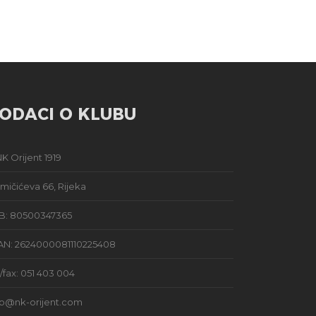
ODACI O KLUBU
K Orijent 1919
mičićeva 66, Rijeka
B: 80500347365
AN: 2624000081110225408
l/fax: 051 403 004
fo@nk-orijent.com