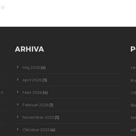
0
ARHIVA
P
Maj 2026
(4)
HN
April 2026
(5)
Ku
:0
Mart 2026
(4)
OI
Februar 2026
(1)
IB
Novembar 2025
(5)
te
Oktobar 2025
(4)
in