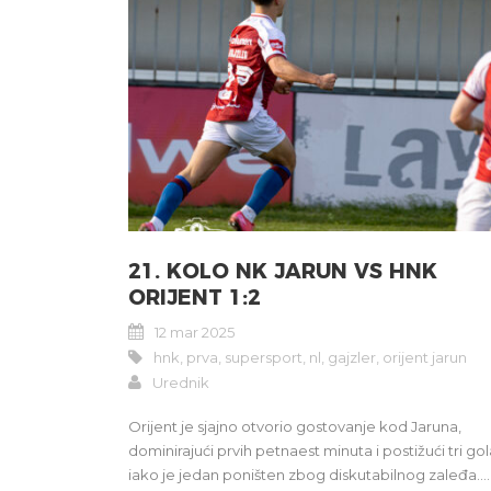
21. KOLO NK JARUN VS HNK
ORIJENT 1:2
12 mar 2025
hnk
,
prva
,
supersport
,
nl
,
gajzler
,
orijent jarun
Urednik
Orijent je sjajno otvorio gostovanje kod Jaruna,
dominirajući prvih petnaest minuta i postižući tri gol
iako je jedan poništen zbog diskutabilnog zaleđa....