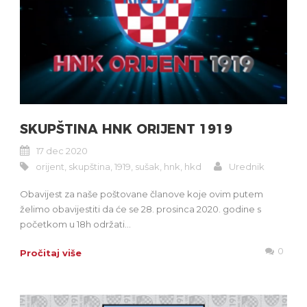
SKUPŠTINA HNK ORIJENT 1919
17 dec 2020
orijent
,
skupština
,
1919
,
sušak
,
hnk
,
hkd
Urednik
Obavijest za naše poštovane članove koje ovim putem
želimo obavijestiti da će se 28. prosinca 2020. godine s
početkom u 18h održati...
0
Pročitaj više