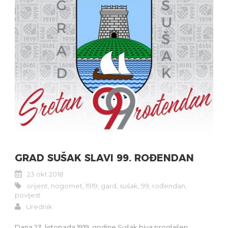
GRAD SUŠAK SLAVI 99. ROĐENDAN
23 okt 2018
orijent
,
nogomet
,
1919
,
gard
,
sušak
,
99
,
rođendan
,
povijest
Urednik
Dana 23. listopada 1919. godine Sušak biva proglašen