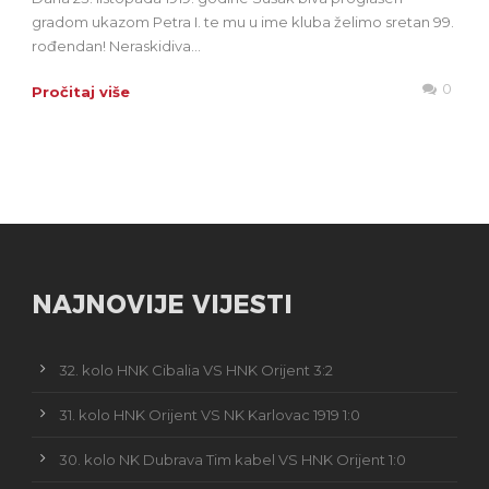
gradom ukazom Petra I. te mu u ime kluba želimo sretan 99.
rođendan! Neraskidiva...
0
Pročitaj više
NAJNOVIJE VIJESTI
32. kolo HNK Cibalia VS HNK Orijent 3:2
31. kolo HNK Orijent VS NK Karlovac 1919 1:0
30. kolo NK Dubrava Tim kabel VS HNK Orijent 1:0