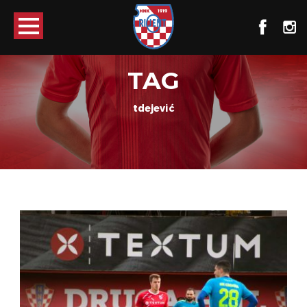
TAG
tdejević