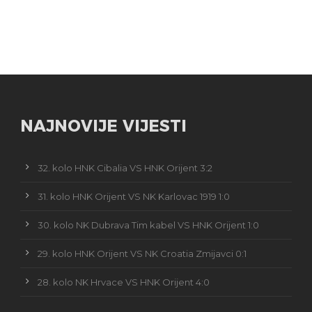
NAJNOVIJE VIJESTI
32. kolo HNK Cibalia VS HNK Orijent 3:2
31. kolo HNK Orijent VS NK Karlovac 1919 1:0
30. kolo NK Dubrava Tim kabel VS HNK Orijent 1:0
29. kolo HNK Orijent VS NK Croatia Zmijavci 0:1
28. kolo NK Hrvace VS HNK Orijent 4:0