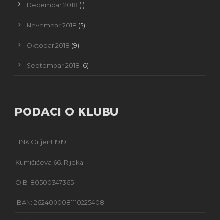
Decembar 2018
(1)
Novembar 2018
(5)
Oktobar 2018
(9)
Septembar 2018
(6)
PODACI O KLUBU
HNK Orijent 1919
Kumičićeva 66, Rijeka
OIB: 80500347365
IBAN: 2624000081110225408