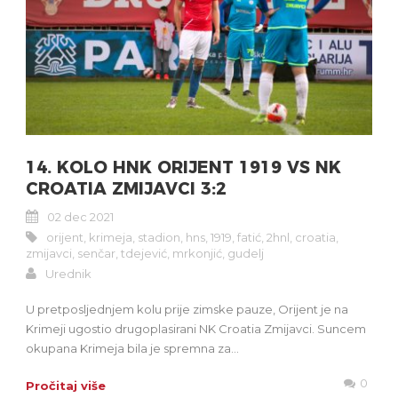
14. KOLO HNK ORIJENT 1919 VS NK
CROATIA ZMIJAVCI 3:2
02 dec 2021
orijent
,
krimeja
,
stadion
,
hns
,
1919
,
fatić
,
2hnl
,
croatia
,
zmijavci
,
senčar
,
tdejević
,
mrkonjić
,
gudelj
Urednik
U pretposljednjem kolu prije zimske pauze, Orijent je na
Krimeji ugostio drugoplasirani NK Croatia Zmijavci. Suncem
okupana Krimeja bila je spremna za...
0
Pročitaj više