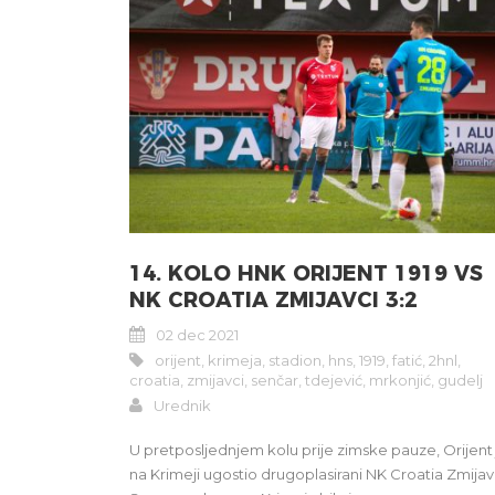
14. KOLO HNK ORIJENT 1919 VS
NK CROATIA ZMIJAVCI 3:2
02 dec 2021
orijent
,
krimeja
,
stadion
,
hns
,
1919
,
fatić
,
2hnl
,
croatia
,
zmijavci
,
senčar
,
tdejević
,
mrkonjić
,
gudelj
Urednik
U pretposljednjem kolu prije zimske pauze, Orijent
na Krimeji ugostio drugoplasirani NK Croatia Zmijav