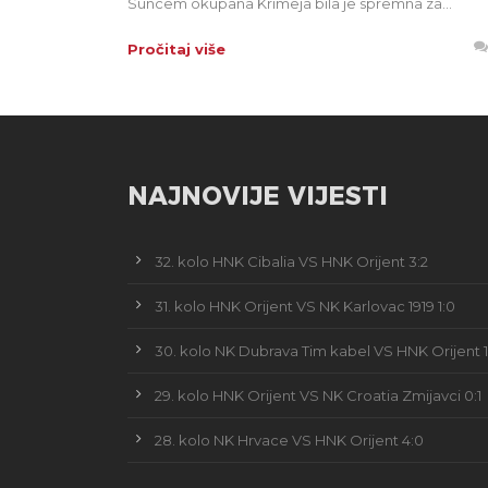
Suncem okupana Krimeja bila je spremna za...
Pročitaj više
NAJNOVIJE VIJESTI
32. kolo HNK Cibalia VS HNK Orijent 3:2
31. kolo HNK Orijent VS NK Karlovac 1919 1:0
30. kolo NK Dubrava Tim kabel VS HNK Orijent 1
29. kolo HNK Orijent VS NK Croatia Zmijavci 0:1
28. kolo NK Hrvace VS HNK Orijent 4:0