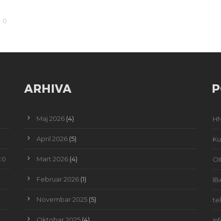
0
ARHIVA
P
Maj 2026
(4)
HN
April 2026
(5)
Ku
:0
Mart 2026
(4)
OI
Februar 2026
(1)
IB
Novembar 2025
(5)
te
Oktobar 2025
(4)
in