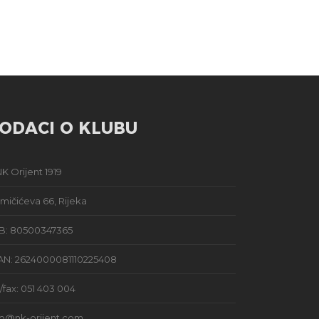
ODACI O KLUBU
K Orijent 1919
mičićeva 66, Rijeka
B: 80500347365
AN: 2624000081110225408
l/fax: 051 403 004
fo@nk-orijent.com