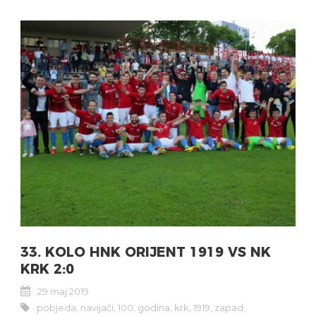
33. KOLO HNK ORIJENT 1919 VS NK
KRK 2:0
29 maj 2019
pobjeda
,
navijači
,
100
,
godina
,
krk
,
1919
,
zapad
,