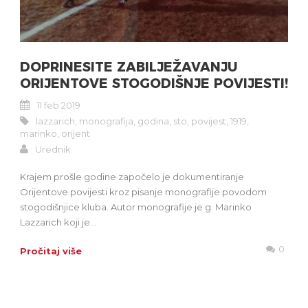
DOPRINESITE ZABILJEŽAVANJU
ORIJENTOVE STOGODIŠNJE POVIJESTI!
11 feb 2019
lazzarich
,
monografija
,
godina
,
sto
,
povijest
,
1919
,
marinko
,
orijent
Urednik
Krajem prošle godine započelo je dokumentiranje
Orijentove povijesti kroz pisanje monografije povodom
stogodišnjice kluba. Autor monografije je g. Marinko
Lazzarich koji je...
0
Pročitaj više