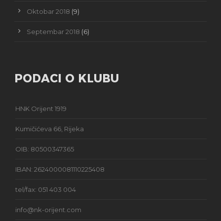
Oktobar 2018
(9)
Septembar 2018
(6)
PODACI O KLUBU
HNK Orijent 1919
Kumičićeva 66, Rijeka
OIB: 80500347365
IBAN: 2624000081110225408
tel/fax: 051 403 004
info@nk-orijent.com