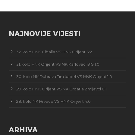
NAJNOVIJE VIJESTI
32. kolo HNK Cibalia VS HNK Orijent 3:2
31. kolo HNK Orijent VS NK Karlovac 1919 1:0
30. kolo NK Dubrava Tim kabel VS HNK Orijent 1:0
29. kolo HNK Orijent VS NK Croatia Zmijavci 0:1
28. kolo NK Hrvace VS HNK Orijent 4:0
ARHIVA