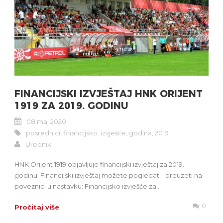
FINANCIJSKI IZVJEŠTAJ HNK ORIJENT
1919 ZA 2019. GODINU
08 maj 2020
posrednici
,
financijsko. izvješće
,
godina
,
2019
Urednik
HNK Orijent 1919 objavljuje financijski izvještaj za 2019.
godinu. Financijski izvještaj možete pogledati i preuzeti na
poveznici u nastavku: Financijsko izvješće za...
0
Pročitaj više