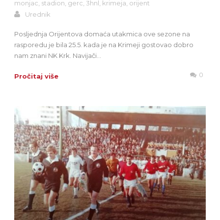
monjac
,
stadion
,
gerc
,
3hnl
,
krimeja
,
orijent
Urednik
Posljednja Orijentova domaća utakmica ove sezone na
rasporedu je bila 25.5. kada je na Krimeji gostovao dobro
nam znani NK Krk. Navijači...
0
Pročitaj više