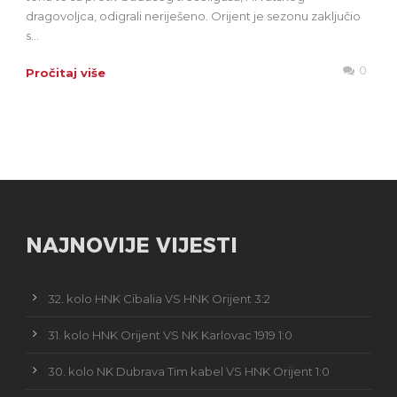
dragovoljca, odigrali neriješeno. Orijent je sezonu zaključio
s...
0
Pročitaj više
NAJNOVIJE VIJESTI
32. kolo HNK Cibalia VS HNK Orijent 3:2
31. kolo HNK Orijent VS NK Karlovac 1919 1:0
30. kolo NK Dubrava Tim kabel VS HNK Orijent 1:0