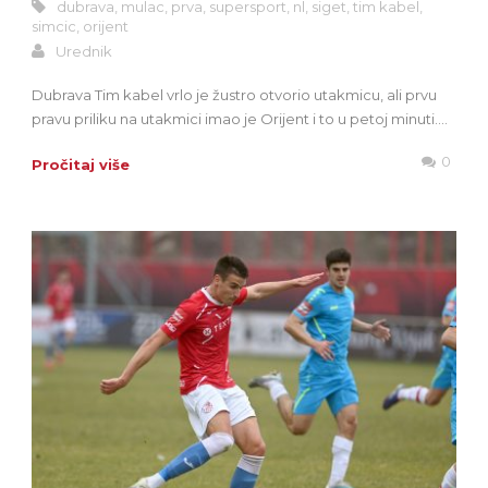
dubrava
,
mulac
,
prva
,
supersport
,
nl
,
siget
,
tim kabel
,
simcic
,
orijent
Urednik
Dubrava Tim kabel vrlo je žustro otvorio utakmicu, ali prvu
pravu priliku na utakmici imao je Orijent i to u petoj minuti....
0
Pročitaj više