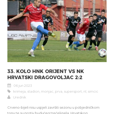
33. KOLO HNK ORIJENT VS NK
HRVATSKI DRAGOVOLJAC 2:2
06 jun 2023
krimeja
,
stadion
,
monjac
,
prva
,
supersport
,
nl
,
simcic
Urednik
Crveno-bijeli nisu uspjeli završiti sezonu u pobjedničkom
tonu te su protiv budućeg trećeligaša, Hrvatskog