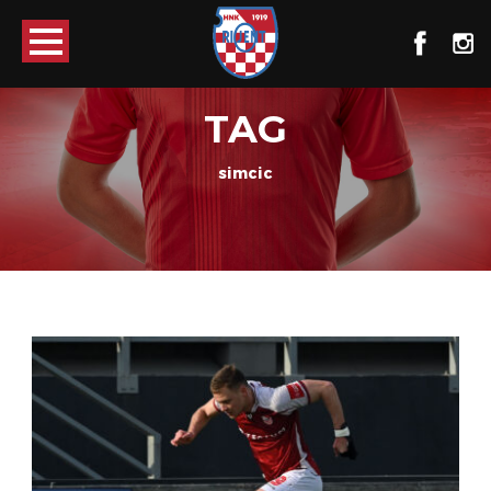
TAG
simcic