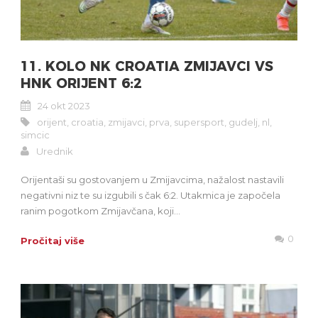
11. KOLO NK CROATIA ZMIJAVCI VS
HNK ORIJENT 6:2
24 okt 2023
orijent
,
croatia
,
zmijavci
,
prva
,
supersport
,
gudelj
,
nl
,
simcic
Urednik
Orijentaši su gostovanjem u Zmijavcima, nažalost nastavili
negativni niz te su izgubili s čak 6:2. Utakmica je započela
ranim pogotkom Zmijavčana, koji...
0
Pročitaj više