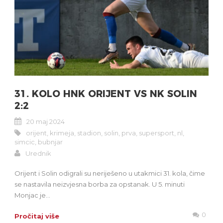
31. KOLO HNK ORIJENT VS NK SOLIN
2:2
20 maj 2024
orijent
,
krimeja
,
stadion
,
solin
,
prva
,
supersport
,
nl
,
simcic
,
bubnjar
Urednik
Orijent i Solin odigrali su neriješeno u utakmici 31. kola, čime
se nastavila neizvjesna borba za opstanak. U 5. minuti
Monjac je...
0
Pročitaj više