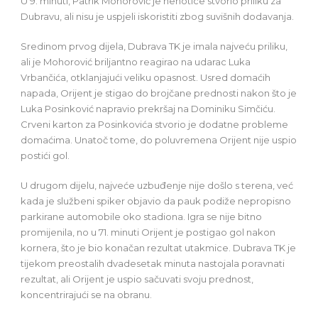
U 9. minuti, Patrik Mohorović je nehotice stvorio priliku za
Dubravu, ali nisu je uspjeli iskoristiti zbog suvišnih dodavanja.
Sredinom prvog dijela, Dubrava TK je imala najveću priliku,
ali je Mohorović briljantno reagirao na udarac Luka
Vrbančića, otklanjajući veliku opasnost. Usred domaćih
napada, Orijent je stigao do brojčane prednosti nakon što je
Luka Posinković napravio prekršaj na Dominiku Simčiću.
Crveni karton za Posinkovića stvorio je dodatne probleme
domaćima. Unatoč tome, do poluvremena Orijent nije uspio
postići gol.
U drugom dijelu, najveće uzbuđenje nije došlo s terena, već
kada je službeni spiker objavio da pauk podiže nepropisno
parkirane automobile oko stadiona. Igra se nije bitno
promijenila, no u 71. minuti Orijent je postigao gol nakon
kornera, što je bio konačan rezultat utakmice. Dubrava TK je
tijekom preostalih dvadesetak minuta nastojala poravnati
rezultat, ali Orijent je uspio sačuvati svoju prednost,
koncentrirajući se na obranu.