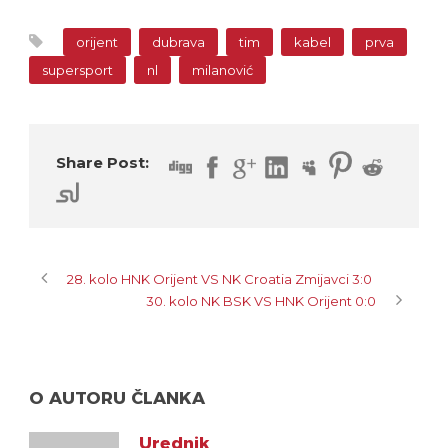
orijent
dubrava
tim
kabel
prva
supersport
nl
milanović
Share Post:
28. kolo HNK Orijent VS NK Croatia Zmijavci 3:0
30. kolo NK BSK VS HNK Orijent 0:0
O AUTORU ČLANKA
Urednik