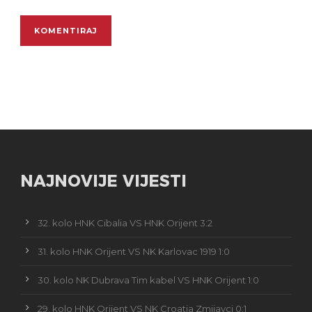
NAJNOVIJE VIJESTI
32. kolo HNK Cibalia VS HNK Orijent 3:2
31. kolo HNK Orijent VS NK Karlovac 1919 1:0
30. kolo NK Dubrava Tim kabel VS HNK Orijent 1:0
29. kolo HNK Orijent VS NK Croatia Zmijavci 0:1