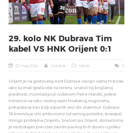
29. kolo NK Dubrava Tim
kabel VS HNK Orijent 0:1
07 maj 2024
Urednik
Vijesti
0
Orijent je na gostovanju kod Dubrave osvojio važna tri boda,
iako su imali igrača više na terenu. Unatoč toj brojčanoj
prednosti, momčad pod vodstvom Petre Mandić, jedine
trenerice na tako visokoj razini hrvatskog nogometa,
pokazala se kao bolji suparnik veći dio utakmice. Dubrava
TK krenula je vrlo ambiciozno od samog početka, stvarajući
mnogo problema Orijentu. Srećom po Orijent, domaćinima
je nedostajao precizan završni pas koji bi ih doveo u priliku.