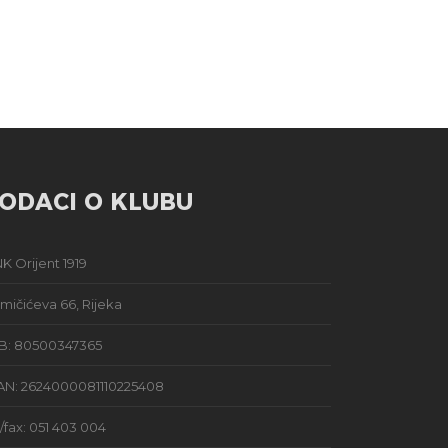
ODACI O KLUBU
K Orijent 1919
mičićeva 66, Rijeka
B: 80500347365
AN: 2624000081110225408
l/fax: 051 403 004