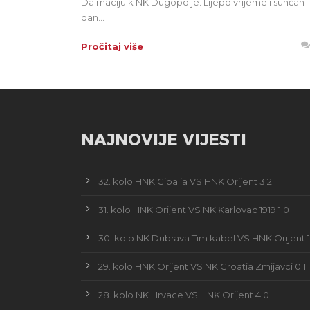
Dalmaciju k NK Dugopolje. Lijepo vrijeme i sunčan
dan...
Pročitaj više
NAJNOVIJE VIJESTI
32. kolo HNK Cibalia VS HNK Orijent 3:2
31. kolo HNK Orijent VS NK Karlovac 1919 1:0
30. kolo NK Dubrava Tim kabel VS HNK Orijent 1
29. kolo HNK Orijent VS NK Croatia Zmijavci 0:1
28. kolo NK Hrvace VS HNK Orijent 4:0