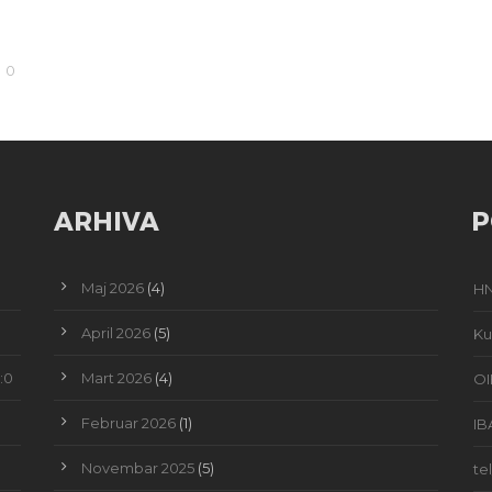
0
ARHIVA
P
Maj 2026
(4)
HN
April 2026
(5)
Ku
:0
Mart 2026
(4)
OI
Februar 2026
(1)
IB
Novembar 2025
(5)
te