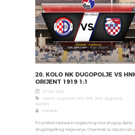
20. KOLO NK DUGOPOLJE VS HN
ORIJENT 1919 1:1
21 mar 2022
orijent
,
nogomet
,
hns
,
1919
,
2hnl
,
dugopolj
,
durdov
Urednik
Po prekid nastavka negativnog niza drugog dijela
drugoligaškog natjecanja, Orijentaši su otputovali u