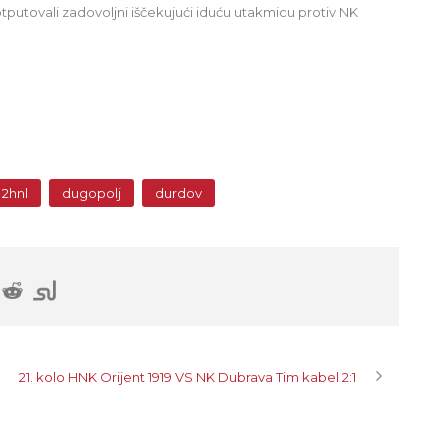
otputovali zadovoljni iščekujući iduću utakmicu protiv NK
2hnl
dugopolj
durdov
21. kolo HNK Orijent 1919 VS NK Dubrava Tim kabel 2:1