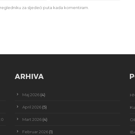
regledniku za sljedeći puta kada komentiram.
ARHIVA
P
Maj 2026
(4)
HN
April 2026
(5)
Ku
:0
Mart 2026
(4)
OI
Februar 2026
(1)
IB