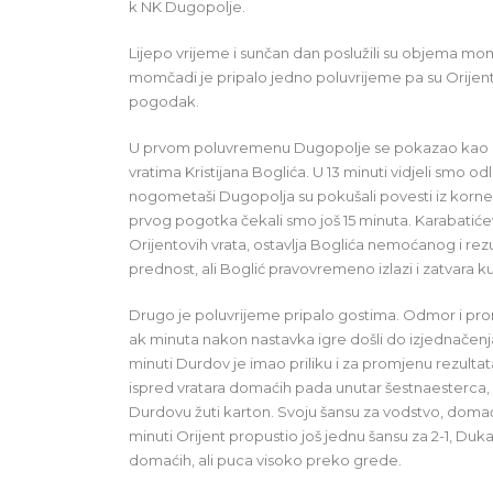
k NK Dugopolje.
Lijepo vrijeme i sunčan dan poslužili su objema m
momčadi je pripalo jedno poluvrijeme pa su Orijent 
pogodak.
U prvom poluvremenu Dugopolje se pokazao kao bolji
vratima Kristijana Boglića. U 13 minuti vidjeli smo odl
nogometaši Dugopolja su pokušali povesti iz korner
prvog pogotka čekali smo još 15 minuta. Karabatićev 
Orijentovih vrata, ostavlja Boglića nemoćanog i rezul
prednost, ali Boglić pravovremeno izlazi i zatvara ku
Drugo je poluvrijeme pripalo gostima. Odmor i prom
ak minuta nakon nastavka igre došli do izjednačenj
minuti Durdov je imao priliku i za promjenu rezultat
ispred vratara domaćih pada unutar šestnaesterca, a
Durdovu žuti karton. Svoju šansu za vodstvo, domaći s
minuti Orijent propustio još jednu šansu za 2-1, Du
domaćih, ali puca visoko preko grede.