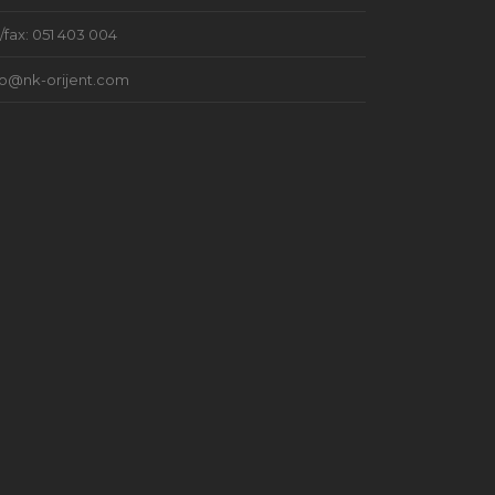
l/fax: 051 403 004
fo@nk-orijent.com