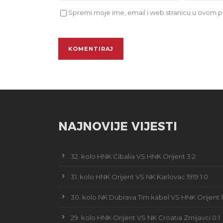
Spremi moje ime, email i web stranicu u ovom p
NAJNOVIJE VIJESTI
32. kolo HNK Cibalia VS HNK Orijent 3:2
31. kolo HNK Orijent VS NK Karlovac 1919 1:0
30. kolo NK Dubrava Tim kabel VS HNK Orijent 1
29. kolo HNK Orijent VS NK Croatia Zmijavci 0:1