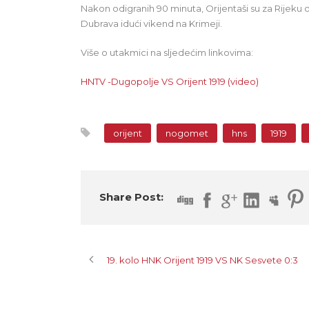
Nakon odigranih 90 minuta, Orijentaši su za Rijeku 
Dubrava idući vikend na Krimeji.
Više o utakmici na sljedećim linkovima:
HNTV -Dugopolje VS Orijent 1919 (video)
orijent
nogomet
hns
1919
Share Post:
19. kolo HNK Orijent 1919 VS NK Sesvete 0:3