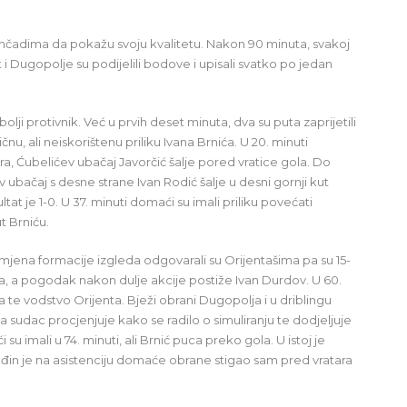
omčadima da pokažu svoju kvalitetu. Nakon 90 minuta, svakoj
i Dugopolje su podijelili bodove i upisali svatko po jedan
 protivnik. Već u prvih deset minuta, dva su puta zaprijetili
ičnu, ali neiskorištenu priliku Ivana Brnića. U 20. minuti
a, Ćubelićev ubačaj Javorčić šalje pored vratice gola. Do
ubačaj s desne strane Ivan Rodić šalje u desni gornji kut
tat je 1-0. U 37. minuti domaći su imali priliku povećati
t Brniću.
jena formacije izgleda odgovarali su Orijentašima pa su 15-
a, a pogodak nakon dulje akcije postiže Ivan Durdov. U 60.
a te vodstvo Orijenta. Bježi obrani Dugopolja i u driblingu
 sudac procjenjuje kako se radilo o simuliranju te dodjeljuje
u imali u 74. minuti, ali Brnić puca preko gola. U istoj je
kađin je na asistenciju domaće obrane stigao sam pred vratara