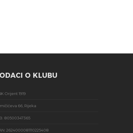
ODACI O KLUBU
K Orijent 1919
mičićeva 66, Rijeka
B: 80500347365
AN: 2624000081110225408