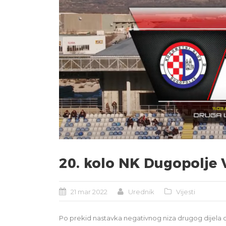
20. kolo NK Dugopolje 
21 mar 2022
Urednik
Vijesti
Po prekid nastavka negativnog niza drugog dijela d