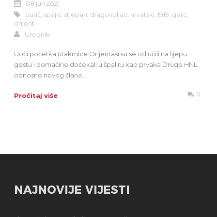
08 jun 2021
burić
,
spajić
,
stjepan
,
dragovoljac
,
hrvatski
,
1919
,
gerc
,
orijent
Urednik
Uoči početka utakmice Orijentaši su se odlučili na lijepu
gestu i domaćine dočekali u špaliru kao prvaka Druge HNL,
odnosno novog člana...
0
Pročitaj više
NAJNOVIJE VIJESTI