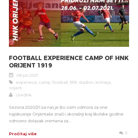
FOOTBALL EXPERIENCE CAMP OF HNK
ORIJENT 1919
08 jun 2021
experiece
,
camp
,
football
,
1919
,
stadion
,
krimeja
,
orijent
Urednik
Sezona 2020/21 iza nas je što osim odmora za one
najiskusnije Orijentaše znači i skorašnji kraj školske godine
odnosno dolazak vremena za...
0
Pročitaj više