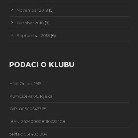
Novembar 2018
(5)
Oktobar 2018
(9)
Septembar 2018
(6)
PODACI O KLUBU
HNK Orijent 1919
Kumičićeva 66, Rijeka
OIB: 80500347365
IBAN: 2624000081110225408
tel/fax: 051 403 004