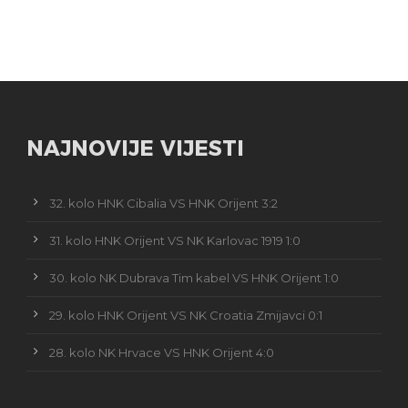
NAJNOVIJE VIJESTI
32. kolo HNK Cibalia VS HNK Orijent 3:2
31. kolo HNK Orijent VS NK Karlovac 1919 1:0
30. kolo NK Dubrava Tim kabel VS HNK Orijent 1:0
29. kolo HNK Orijent VS NK Croatia Zmijavci 0:1
28. kolo NK Hrvace VS HNK Orijent 4:0