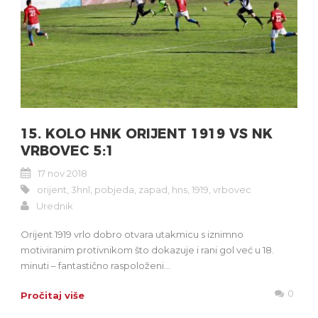
15. KOLO HNK ORIJENT 1919 VS NK
VRBOVEC 5:1
17 nov 2018
orijent
,
3hnl
,
pobjeda
,
zapad
,
hns
,
1919
,
vrbovec
Urednik
Orijent 1919 vrlo dobro otvara utakmicu s iznimno
motiviranim protivnikom što dokazuje i rani gol već u 18.
minuti – fantastično raspoloženi...
0
Pročitaj više