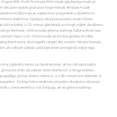
Orijent 1919. Prvih 15 minuta 600-tinjak gledatelja imalo je
m akcijom razbili gostujući nogometaši. Kristian Fućak
 Veldina Hodžu koju je izašao kao pobjednik u direktnom
minuta utakmice Opatijsci dva puta prijete preko Elvira
zili rezultat. U 23. minuti gledatelji su mogli vidjeti dvojbenu
ju Bertoše i Zrilića kada glavna sutkinja Sabina Bolić nije
o jemeč-loptu u 42. minuti kada se kontra gostiju izrodila
alog Berkovića, ali pogađa vanjski dio mreže. Minutu kasnije
če, ali odličan udarac još bolje brani ponajbolji vratar lige,
ima izglednu šansu za izjednačenje, ali ne zahvaća loptu
, prvi puta Zrilić čiji udarac brani Berković, a drugi Mulčev
pogađaju gornju stranu vratnice, a u 69. minuti Ivor Weitzer iz
zupješno. Za kraj treba istaknuti još jednu dvojbenu situaciju
oku u šesnaestercu ruši Švrljugu, ali se glavna sutkinja