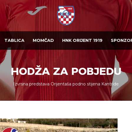
TABLICA
MOMČAD
HNK ORIJENT 1919
SPONZOR
HODŽA ZA POBJEDU
Izvrsna predstava Orijentaša podno stijena Kantride