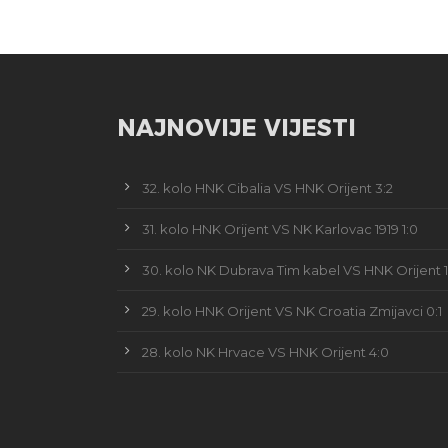
NAJNOVIJE VIJESTI
32. kolo HNK Cibalia VS HNK Orijent 3:2
31. kolo HNK Orijent VS NK Karlovac 1919 1:0
30. kolo NK Dubrava Tim kabel VS HNK Orijent 1
29. kolo HNK Orijent VS NK Croatia Zmijavci 0:1
28. kolo NK Hrvace VS HNK Orijent 4:0