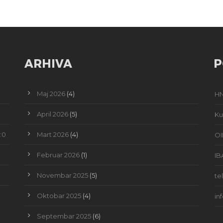
ARHIVA
P
Maj 2026
(4)
HN
April 2026
(5)
Ku
:0
Mart 2026
(4)
OI
Februar 2026
(1)
IB
Novembar 2025
(5)
te
Oktobar 2025
(4)
in
Septembar 2025
(6)