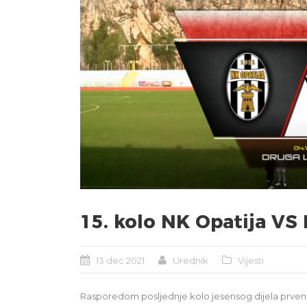
15. kolo NK Opatija VS
13 dec 2021
Urednik
Vijesti
Rasporedom posljednje kolo jesensog dijela prvenst