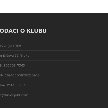
ODACI O KLUBU
K Orijent 1919
mičićeva 66, Rijeka
B: 80500347365
AN: 2624000081110225408
l/fax: 051 403 004
fo@nk-orijent.com