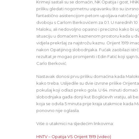
Krimeji sastali su se domaćin, NK Opatija i gost, HNK 
priliku gledati nogometnu uspavanku što su izvrsno
fantastično asistencijom petom upoljava natrčalog
dvoboju s Carlom Berkovićem za 0:1. U narednih 10 
Maloku, ali nedovoljno opasno i precizno kako bi ugro
situaciju u domaćem kaznenom prostoru kada u dvobo
vidjela prekršaj za najstrožu kaznu. Orijent 1919 ima
nakon Opatijinog slobodnjaka. Fućak zaobilazi istrč
rezultat je mogao promijeniti i Edin Fatić koji sjajn tu
Carlo Berković.
Nastavak donosi prvu priliku domaćina kada Maloku 
kako treba. Uslijedile su dvie izvrsne prilike Orijenta
pokušaj koji odlazi preko gola. U 64. minuti domaći 
slobodnjaka gađa donji kut Boglićevih vratiju, ali be
koja se odvila 5 minuta prije kraja utakmice kada Mal
ponovno nije oglasila.
Više o utakmici na sljedećim linkovima:
HNTV – Opatija VS Orijent 1919 (video)