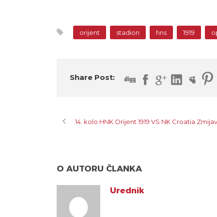
orijent
stadion
hns
1919
o
Share Post:
14. kolo HNK Orijent 1919 VS NK Croatia Zmijav
O AUTORU ČLANKA
Urednik