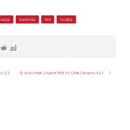
patija
kantrida
hnl
hodža
ci 3:2
12. kolo HNK Orijent 1919 VS GNK Dinamo II 4:1