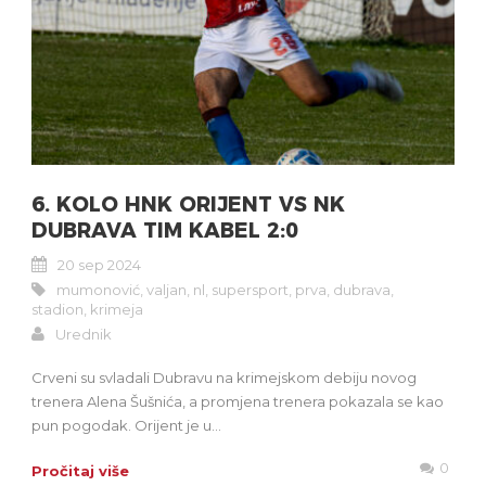
6. KOLO HNK ORIJENT VS NK
DUBRAVA TIM KABEL 2:0
20 sep 2024
mumonović
,
valjan
,
nl
,
supersport
,
prva
,
dubrava
,
stadion
,
krimeja
Urednik
Crveni su svladali Dubravu na krimejskom debiju novog
trenera Alena Šušnića, a promjena trenera pokazala se kao
pun pogodak. Orijent je u...
0
Pročitaj više