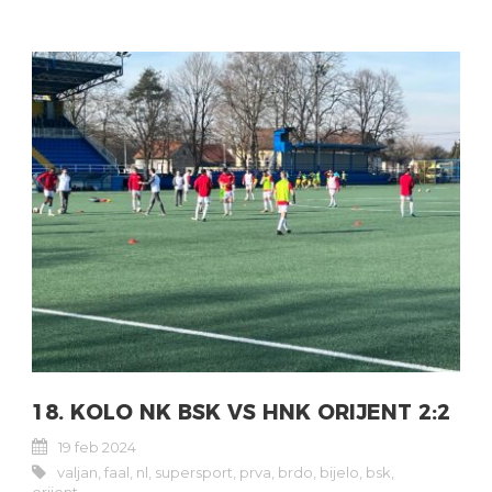
18. KOLO NK BSK VS HNK ORIJENT 2:2
19 feb 2024
valjan
,
faal
,
nl
,
supersport
,
prva
,
brdo
,
bijelo
,
bsk
,