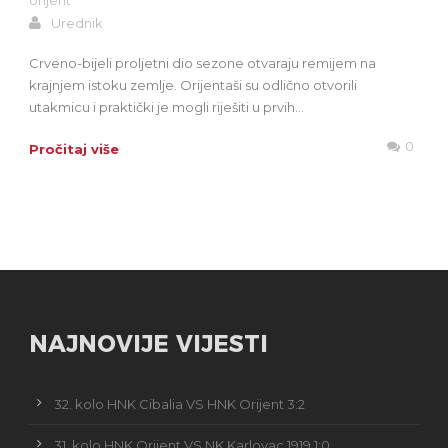
orijent
Urednik
Crveno-bijeli proljetni dio sezone otvaraju remijem na
krajnjem istoku zemlje. Orijentaši su odlično otvorili
utakmicu i praktički je mogli riješiti u prvih...
0
Pročitaj više
NAJNOVIJE VIJESTI
32. kolo HNK Cibalia VS HNK Orijent 3:2
31. kolo HNK Orijent VS NK Karlovac 1919 1:0