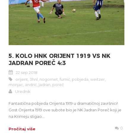
5. KOLO HNK ORIJENT 1919 VS NK
JADRAN POREČ 4:3
22 sep 2018
orijent
,
3hnl
,
nogomet
,
fumić
,
pobjeda
,
weitzer
,
monjac
,
andrić
,
jadran
,
poreč
Urednik
Fantastična pobjeda Orijenta 1919 u dramatičnoj završnici!
Gost Orijenta 1919 ove subote bio je NK Jadran Poreč koji je
na Krimeju stigao...
0
Pročitaj više