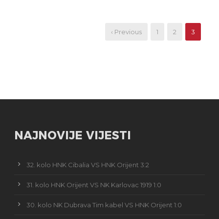
‹ Previous
1
2
3
NAJNOVIJE VIJESTI
32. kolo HNK Cibalia VS HNK Orijent 3:2
31. kolo HNK Orijent VS NK Karlovac 1919 1:0
30. kolo NK Dubrava Tim kabel VS HNK Orijent 1:0