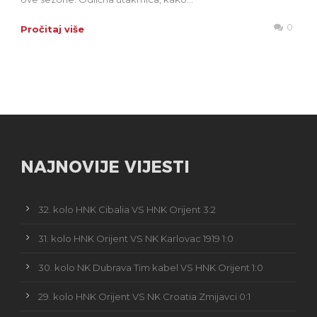
0
Pročitaj više
NAJNOVIJE VIJESTI
32. kolo HNK Cibalia VS HNK Orijent 3:2
31. kolo HNK Orijent VS NK Karlovac 1919 1:0
30. kolo NK Dubrava Tim kabel VS HNK Orijent 1:0
29. kolo HNK Orijent VS NK Croatia Zmijavci 0:1