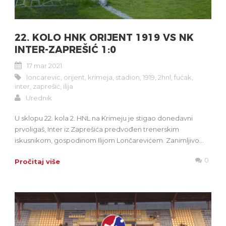
22. KOLO HNK ORIJENT 1919 VS NK
INTER-ZAPREŠIĆ 1:0
17 mar 2021
loncarevic
,
orijent
,
krimeja
,
stadion
,
1919
,
2hnl
,
fućak
,
inter
,
zaprešić
,
ilija
Urednik
U sklopu 22. kola 2. HNL na Krimeju je stigao donedavni
prvoligaš, Inter iz Zaprešića predvođen trenerskim
iskusnikom, gospodinom Ilijom Lončarevićem. Zanimljivo...
0
Pročitaj više