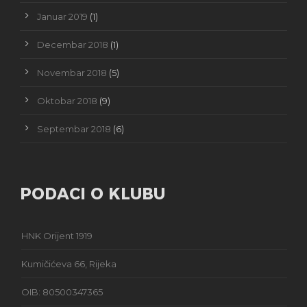
Januar 2019
(1)
Decembar 2018
(1)
Novembar 2018
(5)
Oktobar 2018
(9)
Septembar 2018
(6)
PODACI O KLUBU
HNK Orijent 1919
Kumičićeva 66, Rijeka
OIB: 80500347365