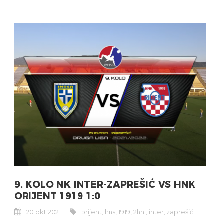
9. KOLO NK INTER-ZAPREŠIĆ VS HNK
ORIJENT 1919 1:0
20 okt 2021
orijent
,
hns
,
1919
,
2hnl
,
inter
,
zaprešić