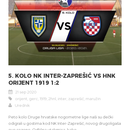
5. KOLO NK INTER-ZAPREŠIĆ VS HNK
ORIJENT 1919 1:2
21 sep 2020
orijent
,
gerc
,
1919
,
2hnl
,
inter
,
zaprešić
,
maružin
Urednik
Peto kolo Druge hrvatske nogometne lige naši su dečki
odigrali u gostima kod NK Inter-Zaprešić, novog drugoligaša
ove sezone. Odlična utakmica, kako...