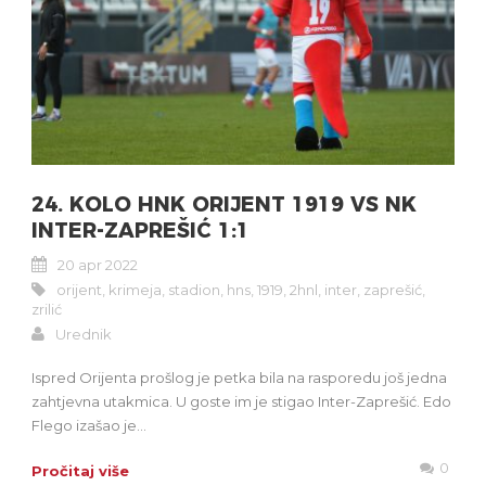
24. KOLO HNK ORIJENT 1919 VS NK
INTER-ZAPREŠIĆ 1:1
20 apr 2022
orijent
,
krimeja
,
stadion
,
hns
,
1919
,
2hnl
,
inter
,
zaprešić
,
zrilić
Urednik
Ispred Orijenta prošlog je petka bila na rasporedu još jedna
zahtjevna utakmica. U goste im je stigao Inter-Zaprešić. Edo
Flego izašao je...
0
Pročitaj više