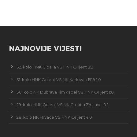
NAJNOVIJE VIJESTI
32. kolo HNK Cibalia VS HNK Orijent 3:2
31. kolo HNK Orijent VS NK Karlovac 1919 1:0
30. kolo NK Dubrava Tim kabel VS HNK Orijent 1:0
29. kolo HNK Orijent VS NK Croatia Zmijavci 0:1
28. kolo NK Hrvace VS HNK Orijent 4:0