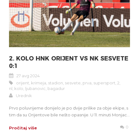
2. KOLO HNK ORIJENT VS NK SESVETE
0:1
27 avg 2024
orijent
,
krimeja
,
stadion
,
sesvete
,
prva
,
supersport
,
2
,
nl
,
kolo
,
ljubanovic
,
bagadur
Urednik
Prvo poluvrijeme donijelo je po dvije prilike za obje ekipe, s
tim da su Orijentove bile nešto opasnije. U 11. minuti Monjac...
0
Pročitaj više