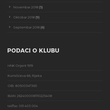
Novembar 2018
(5)
Oktobar 2018
(9)
Septembar 2018
(6)
PODACI O KLUBU
HNK Orijent 1919
Kumičićeva 66, Rijeka
OIB: 80500347365
IBAN: 2624000081110225408
tel/fax: 051 403 004