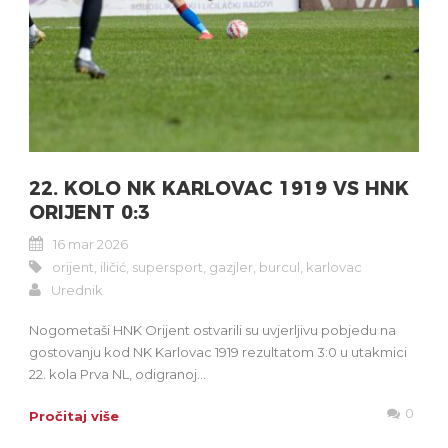
22. KOLO NK KARLOVAC 1919 VS HNK
ORIJENT 0:3
16 mar 2026
orijent
,
iličić
,
supersport
,
gazjler
,
burcul
,
karlovac
Urednik
Nogometaši HNK Orijent ostvarili su uvjerljivu pobjedu na
gostovanju kod NK Karlovac 1919 rezultatom 3:0 u utakmici
22. kola Prva NL, odigranoj...
0
Pročitaj više