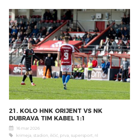
21. KOLO HNK ORIJENT VS NK
DUBRAVA TIM KABEL 1:1
16 mar 2026
krimeja
,
stadion
,
iličić
,
prva
,
supersport
,
nl