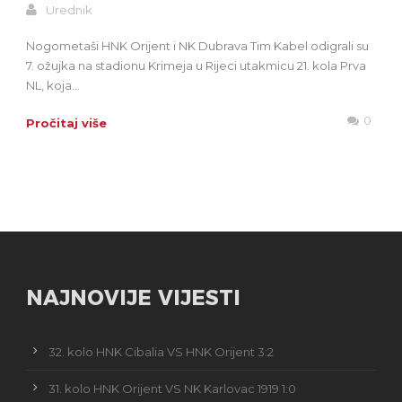
Urednik
Nogometaši HNK Orijent i NK Dubrava Tim Kabel odigrali su
7. ožujka na stadionu Krimeja u Rijeci utakmicu 21. kola Prva
NL, koja...
0
Pročitaj više
NAJNOVIJE VIJESTI
32. kolo HNK Cibalia VS HNK Orijent 3:2
31. kolo HNK Orijent VS NK Karlovac 1919 1:0