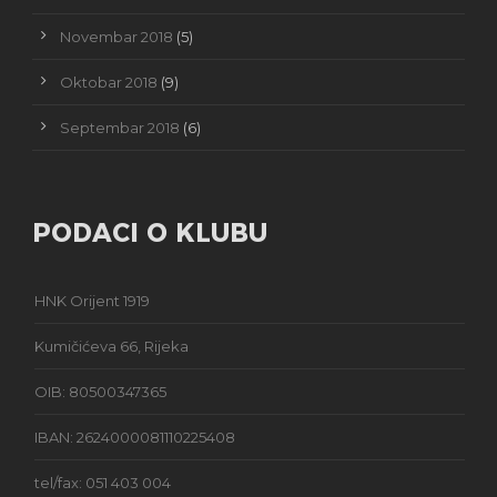
Novembar 2018
(5)
Oktobar 2018
(9)
Septembar 2018
(6)
PODACI O KLUBU
HNK Orijent 1919
Kumičićeva 66, Rijeka
OIB: 80500347365
IBAN: 2624000081110225408
tel/fax: 051 403 004