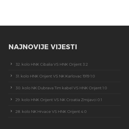
NAJNOVIJE VIJESTI
32. kolo HNK Cibalia VS HNK Orijent 3:2
31. kolo HNK Orijent VS NK Karlovac 1919 1:0
30. kolo NK Dubrava Tim kabel VS HNK Orijent 1:0
29. kolo HNK Orijent VS NK Croatia Zmijavci 0:1
28. kolo NK Hrvace VS HNK Orijent 4:0