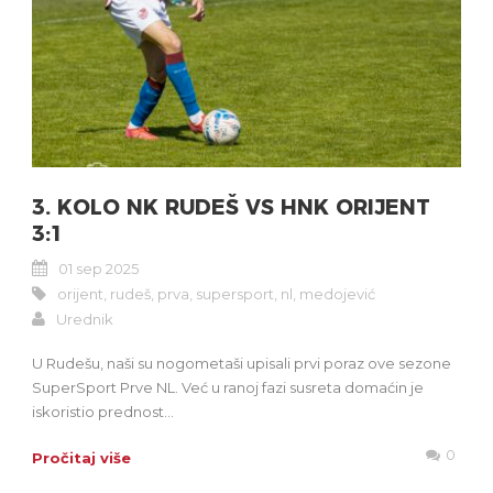
3. KOLO NK RUDEŠ VS HNK ORIJENT
3:1
01 sep 2025
orijent
,
rudeš
,
prva
,
supersport
,
nl
,
medojević
Urednik
U Rudešu, naši su nogometaši upisali prvi poraz ove sezone
SuperSport Prve NL. Već u ranoj fazi susreta domaćin je
iskoristio prednost...
0
Pročitaj više