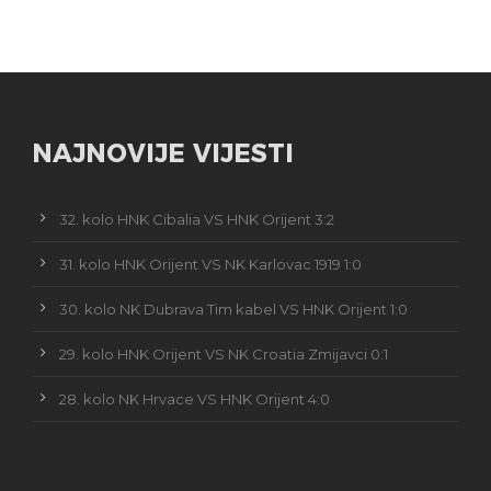
NAJNOVIJE VIJESTI
32. kolo HNK Cibalia VS HNK Orijent 3:2
31. kolo HNK Orijent VS NK Karlovac 1919 1:0
30. kolo NK Dubrava Tim kabel VS HNK Orijent 1:0
29. kolo HNK Orijent VS NK Croatia Zmijavci 0:1
28. kolo NK Hrvace VS HNK Orijent 4:0