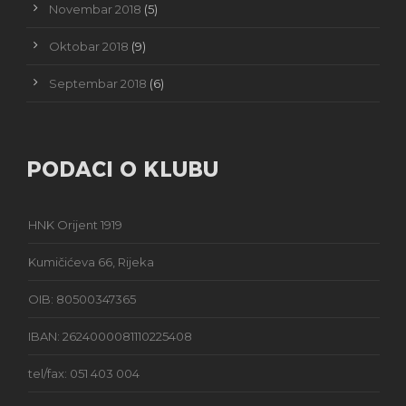
Novembar 2018
(5)
Oktobar 2018
(9)
Septembar 2018
(6)
PODACI O KLUBU
HNK Orijent 1919
Kumičićeva 66, Rijeka
OIB: 80500347365
IBAN: 2624000081110225408
tel/fax: 051 403 004