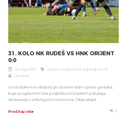
31. KOLO NK RUDEŠ VS HNK ORIJENT
0:0
19 maj 2025
orijent
,
rudeš
,
prva
,
supersport
,
nl
Urednik
Uvod utakmice obilježio je otvoren ritam s puno grešaka,
koje su uglavnom bile posljedica brzopletih pokušaja
dodavanja u odlučujućim trenucima. Obje ekipe...
0
Pročitaj više