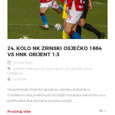
24. KOLO NK ZRINSKI OSJEČKO 1664
VS HNK ORIJENT 1:3
31 mar 2025
galešić
,
bubnjar
,
nl
,
supersport
,
vrt
,
gradski
,
prva
,
tadejević
Urednik
Nogometaši Orijenta upisali su vrijednu pobjedu u
Gradskom vrtu, prekinuvši niz lošijih rezultata nakon što su u
prethodna dva domaća susreta osvojili...
0
Pročitaj više