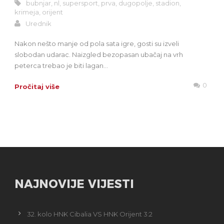
bubnjar
,
nl
,
supersport
,
prva
,
dugopolje
,
stadion
,
krimeja
,
orijent
Urednik
Nakon nešto manje od pola sata igre, gosti su izveli
slobodan udarac. Naizgled bezopasan ubačaj na vrh
peterca trebao je biti lagan...
0
Pročitaj više
NAJNOVIJE VIJESTI
32. kolo HNK Cibalia VS HNK Orijent 3:2