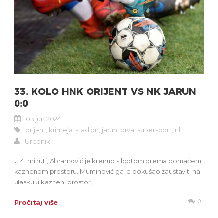
33. KOLO HNK ORIJENT VS NK JARUN
0:0
03 jun 2024
orijent
,
krimeja
,
stadion
,
jarun
,
prva
,
supersport
,
nl
Urednik
U 4. minuti, Abramović je krenuo s loptom prema domaćem
kaznenom prostoru. Muminović ga je pokušao zaustaviti na
ulasku u kazneni prostor,...
0
Pročitaj više