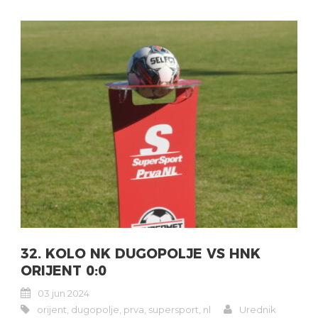
32. KOLO NK DUGOPOLJE VS HNK
ORIJENT 0:0
03 jun 2024
orijent
,
dugopolje
,
prva
,
supersport
,
nl
Urednik