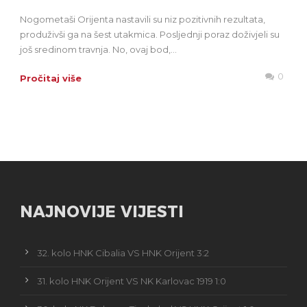
Nogometaši Orijenta nastavili su niz pozitivnih rezultata,
produživši ga na šest utakmica. Posljednji poraz doživjeli su
još sredinom travnja. No, ovaj bod,...
0
Pročitaj više
NAJNOVIJE VIJESTI
32. kolo HNK Cibalia VS HNK Orijent 3:2
31. kolo HNK Orijent VS NK Karlovac 1919 1:0