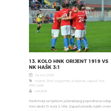
13. KOLO HNK ORIJENT 1919 VS
NK HAŠK 3:1
04 nov 2018
orijent
,
3hnl
,
nogomet
,
pobjeda
,
zapad
,
hns
,
1919
,
hašk
Urednik
Na Krimeji se tijekom jučerašnjeg popodneva odig
mini derbi 13. kola 3. HNL Zapad između naših crve