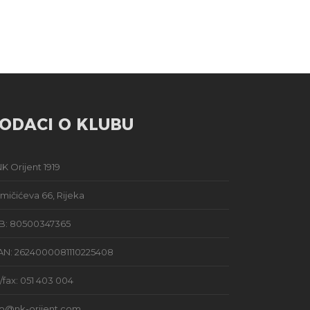
ODACI O KLUBU
K Orijent 1919
mičićeva 66, Rijeka
B: 80500347365
AN: 2624000081110225408
l/fax: 051 403 004
fo@nk-orijent.com