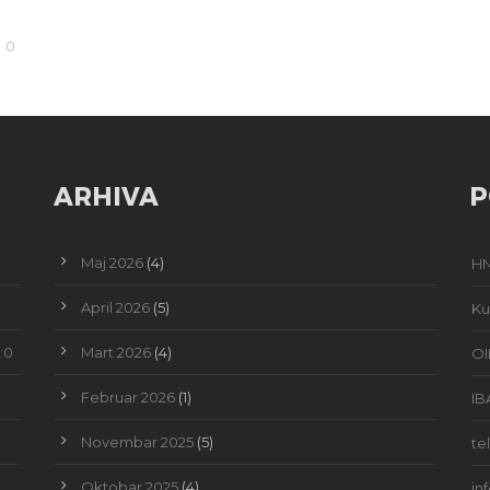
0
ARHIVA
P
Maj 2026
(4)
HN
April 2026
(5)
Ku
:0
Mart 2026
(4)
OI
Februar 2026
(1)
IB
Novembar 2025
(5)
te
Oktobar 2025
(4)
in