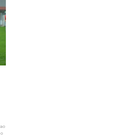
rao
no