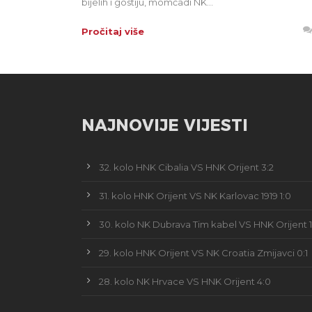
bijelih i gostiju, momčadi NK...
Pročitaj više
NAJNOVIJE VIJESTI
32. kolo HNK Cibalia VS HNK Orijent 3:2
31. kolo HNK Orijent VS NK Karlovac 1919 1:0
30. kolo NK Dubrava Tim kabel VS HNK Orijent 1
29. kolo HNK Orijent VS NK Croatia Zmijavci 0:1
28. kolo NK Hrvace VS HNK Orijent 4:0