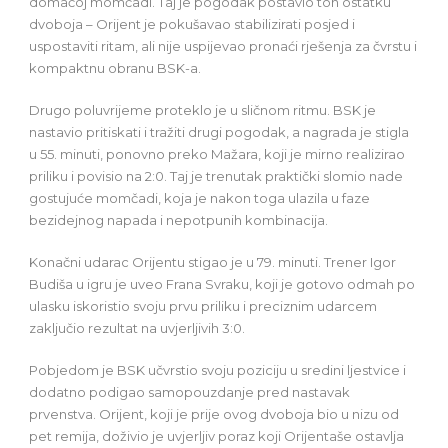
domaćoj momčadi. Taj je pogodak postavio ton ostatku
dvoboja – Orijent je pokušavao stabilizirati posjed i
uspostaviti ritam, ali nije uspijevao pronaći rješenja za čvrstu i
kompaktnu obranu BSK-a.
Drugo poluvrijeme proteklo je u sličnom ritmu. BSK je
nastavio pritiskati i tražiti drugi pogodak, a nagrada je stigla
u 55. minuti, ponovno preko Mažara, koji je mirno realizirao
priliku i povisio na 2:0. Taj je trenutak praktički slomio nade
gostujuće momčadi, koja je nakon toga ulazila u faze
bezidejnog napada i nepotpunih kombinacija.
Konačni udarac Orijentu stigao je u 79. minuti. Trener Igor
Budiša u igru je uveo Frana Svraku, koji je gotovo odmah po
ulasku iskoristio svoju prvu priliku i preciznim udarcem
zaključio rezultat na uvjerljivih 3:0.
Pobjedom je BSK učvrstio svoju poziciju u sredini ljestvice i
dodatno podigao samopouzdanje pred nastavak
prvenstva. Orijent, koji je prije ovog dvoboja bio u nizu od
pet remija, doživio je uvjerljiv poraz koji Orijentaše ostavlja