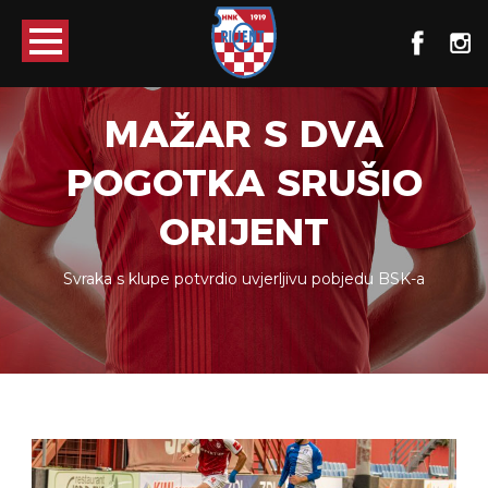
MAŽAR S DVA
POGOTKA SRUŠIO
ORIJENT
Svraka s klupe potvrdio uvjerljivu pobjedu BSK-a