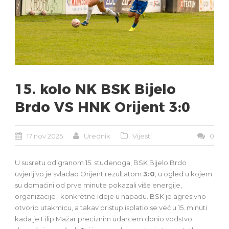
15. kolo NK BSK Bijelo
Brdo VS HNK Orijent 3:0
17 nov 2025
Urednik
Vijesti
0
U susretu odigranom 15. studenoga, BSK Bijelo Brdo
uvjerljivo je svladao Orijent rezultatom
3:0
, u ogled u kojem
su domaćini od prve minute pokazali više energije,
organizacije i konkretne ideje u napadu. BSK je agresivno
otvorio utakmicu, a takav pristup isplatio se već u 15. minuti
kada je Filip Mažar preciznim udarcem donio vodstvo