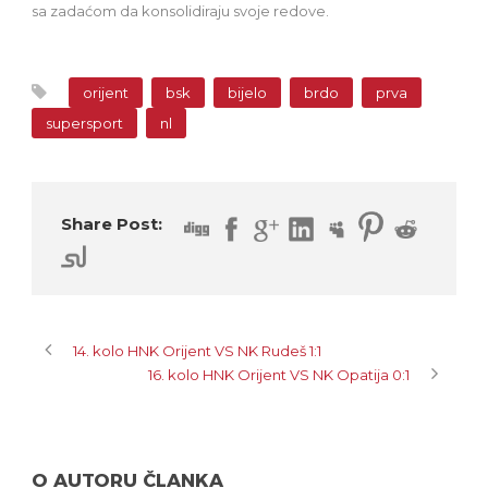
sa zadaćom da konsolidiraju svoje redove.
orijent
bsk
bijelo
brdo
prva
supersport
nl
Share Post:
14. kolo HNK Orijent VS NK Rudeš 1:1
16. kolo HNK Orijent VS NK Opatija 0:1
O AUTORU ČLANKA