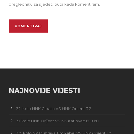
pregledniku za sljedeći puta kada komentiram.
NAJNOVIJE VIJESTI
32. kolo HNK Cibalia VS HNK Orijent 3:2
31. kolo HNK Orijent VS NK Karlovac 1919 1:0
30. kolo NK Dubrava Tim kabel VS HNK Orijent 1:0