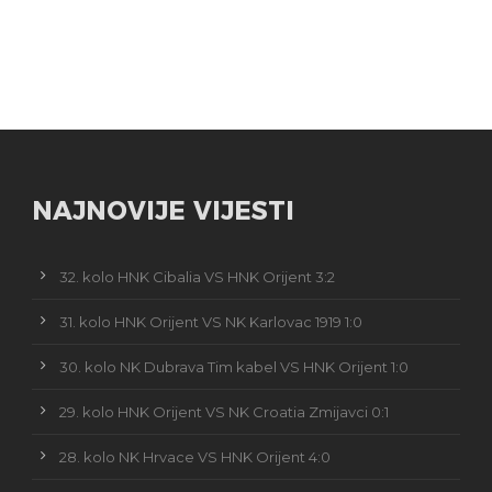
NAJNOVIJE VIJESTI
32. kolo HNK Cibalia VS HNK Orijent 3:2
31. kolo HNK Orijent VS NK Karlovac 1919 1:0
30. kolo NK Dubrava Tim kabel VS HNK Orijent 1:0
29. kolo HNK Orijent VS NK Croatia Zmijavci 0:1
28. kolo NK Hrvace VS HNK Orijent 4:0