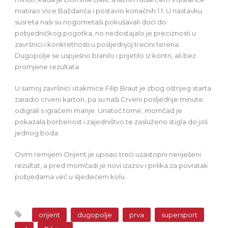
matirao Vice Baždarića i postavio konačnih 1:1. U nastavku
susreta naši su nogometaši pokušavali doći do
pobjedničkog pogotka, no nedostajalo je preciznosti u
završnici i konkretnosti u posljednjoj trećini terena.
Dugopolje se uspješno branilo i prijetilo iz kontri, ali bez
promjene rezultata.
U samoj završnici utakmice Filip Braut je zbog oštrijeg starta
zaradio crveni karton, pa su naši Crveni posljednje minute
odigrali s igračem manje. Unatoč tome, momčad je
pokazala borbenost i zajedništvo te zasluženo stigla do još
jednog boda.
Ovim remijem Orijent je upisao treći uzastopni neriješeni
rezultat, a pred momčadi je novi izazov i prilika za povratak
pobjedama već u sljedećem kolu.
orijent
dugopolje
prva
supersport