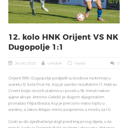
12. kolo HNK Orijent VS NK
Dugopolje 1:1
26 okt 2025
Urednik
Vijesti
0
Orijent 1919 i Dugopolje podijelili su bodove na Krimeji u
susretu 12. kola Prve NL, koji je završio rezultatom 1:1. Naši su
Crveni bolje otvorili utakmicu i poveli u 18. minuti nakon
sjajne akcije. Antonio Galešić je dugom dijagonalom
pronašao Filipa Brauta, koji je precizno vratio loptu u
sredinu, a Jakov Bilajac mirno pospremio u mrežu za 1:0.
Gosti su do izjednačenja stigli pred kraj prvog dijela, u 44.
minuti, kada je Dominik Balić snažnim udarcem s distance