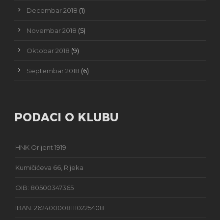
Decembar 2018
(1)
Novembar 2018
(5)
Oktobar 2018
(9)
Septembar 2018
(6)
PODACI O KLUBU
HNK Orijent 1919
Kumičićeva 66, Rijeka
OIB: 80500347365
IBAN: 2624000081110225408