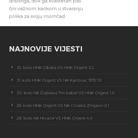
driblinga, dok ga kvalitetan pas
čini važnom karikom u stvaranju
prilika za svoju momčad.
NAJNOVIJE VIJESTI
32. kolo HNK Cibalia VS HNK Orijent 3:2
31. kolo HNK Orijent VS NK Karlovac 1919 1:0
30. kolo NK Dubrava Tim kabel VS HNK Orijent 1:0
29. kolo HNK Orijent VS NK Croatia Zmijavci 0:1
28. kolo NK Hrvace VS HNK Orijent 4:0