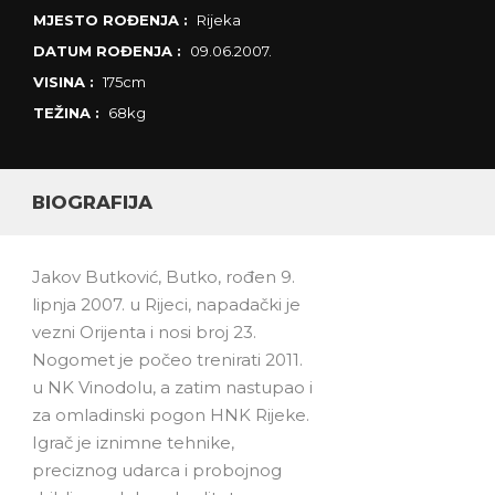
MJESTO ROĐENJA :
Rijeka
DATUM ROĐENJA :
09.06.2007.
VISINA :
175cm
TEŽINA :
68kg
BIOGRAFIJA
Jakov Butković, Butko, rođen 9.
lipnja 2007. u Rijeci, napadački je
vezni Orijenta i nosi broj 23.
Nogomet je počeo trenirati 2011.
u NK Vinodolu, a zatim nastupao i
za omladinski pogon HNK Rijeke.
Igrač je iznimne tehnike,
preciznog udarca i probojnog