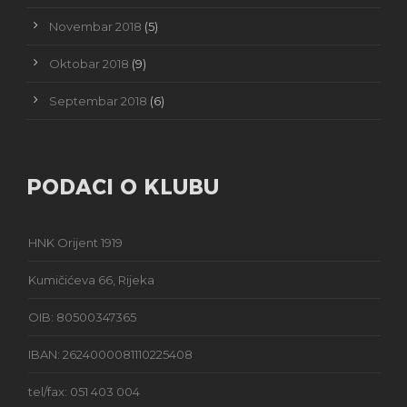
Novembar 2018
(5)
Oktobar 2018
(9)
Septembar 2018
(6)
PODACI O KLUBU
HNK Orijent 1919
Kumičićeva 66, Rijeka
OIB: 80500347365
IBAN: 2624000081110225408
tel/fax: 051 403 004