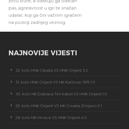
zovu Bure, a odlikuju ga odličan
pas, agresivnost u igri te snažan
udarac koji ga čini važnim igračem
na poziciji zadnjeg veznog.
NAJNOVIJE VIJESTI
32. kolo HNK Cibalia VS HNK Orijent 3:2
31. kolo HNK Orijent VS NK Karlovac 1919 1:0
30. kolo NK Dubrava Tim kabel VS HNK Orijent 1:0
29. kolo HNK Orijent VS NK Croatia Zmijavci 0:1
28. kolo NK Hrvace VS HNK Orijent 4:0