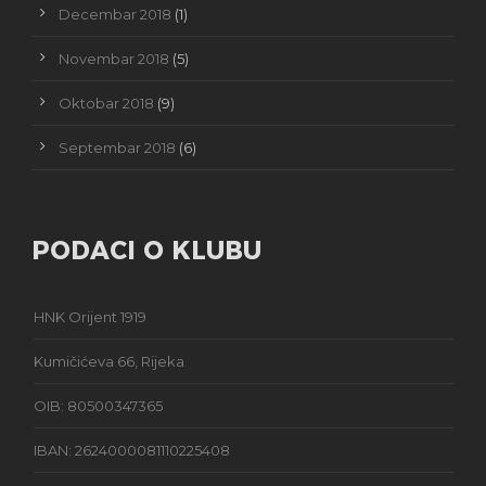
Decembar 2018
(1)
Novembar 2018
(5)
Oktobar 2018
(9)
Septembar 2018
(6)
PODACI O KLUBU
HNK Orijent 1919
Kumičićeva 66, Rijeka
OIB: 80500347365
IBAN: 2624000081110225408