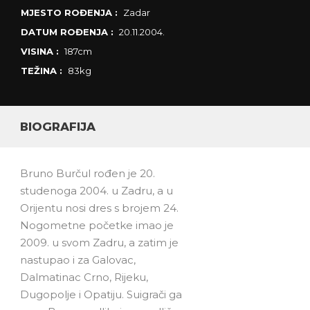
MJESTO ROĐENJA :
Zadar
DATUM ROĐENJA :
20.11.2004.
VISINA :
187cm
TEŽINA :
83kg
BIOGRAFIJA
Bruno Burčul rođen je 20.
studenoga 2004. u Zadru, a u
Orijentu nosi dres s brojem 24.
Nogometne početke imao je
2009. u svom Zadru, a zatim je
nastupao i za Galovac,
Dalmatinac Crno, Rijeku,
Dugopolje i Opatiju. Suigrači ga